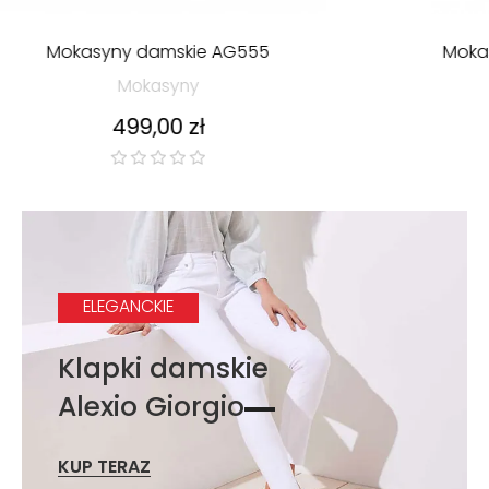
Mokasyny damskie Wonders A-2803 Lack Taupe
Mokasyny
Cena
599,00 zł
ELEGANCKIE
Klapki damskie
Alexio Giorgio
KUP TERAZ