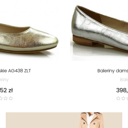
Baleriny damskie AG438 SRB
Baleriny
Cena
398,52 zł