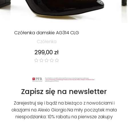
Czółenka damskie AG444 CLG
Czółenka
Cena
299,00 zł
Zapisz się na newsletter
Zarejestruj się i bądź na bieżąco z nowościami i
okazjami na Alexio Giorgio.
Na miły początek mała
niespodzianka: 10% rabatu na pierwsze zakupy