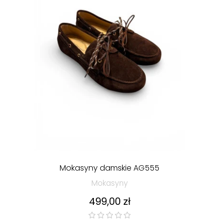
Mokasyny damskie AG555
Mokasyny
Cena
499,00 zł