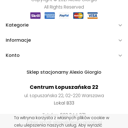
All Rights Reserved
Kategorie

Informacje

Konto

Sklep stacjonarny Alexio Giorgio
Centrum Łopuszańska 22
ul. Łopuszańska 22, 02-220 Warszawa
Lokal B33
Telefon:
502 244 271
Ta witryna korzysta z własnych plików cookie w
Adres email: sklep@alexio-giorgio.pl
celu ulepszenia naszych usług. Aby wyrazić