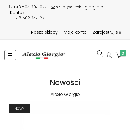
+48 504 204 077
|
sklep@alexio-giorgio.pl |
Kontakt
+48 502 244 271
Nasze sklepy
|
Moje konto
|
Zarejestruj się
0
Toggle
☰
navigation
Nowości
Alexio Giorgio
NOWY