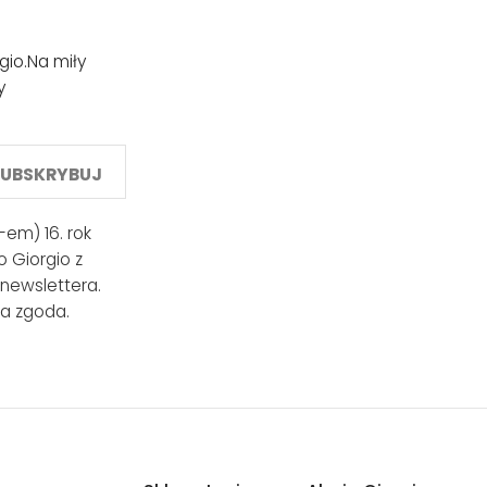
gio.
Na miły
y
SUBSKRYBUJ
em) 16. rok
 Giorgio z
 newslettera.
a zgoda.