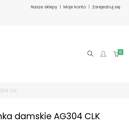
Nasze sklepy
|
Moje konto
|
Zarejestruj się
0
304 CLK
nka damskie AG304 CLK