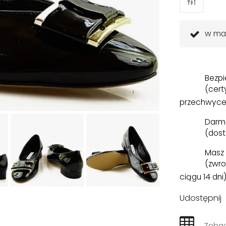
w ma
Bezpi
(cert
przechwyce
Darm
(dost
Masz 
(zwro
ciągu 14 dni
Udostępnij
Zobac