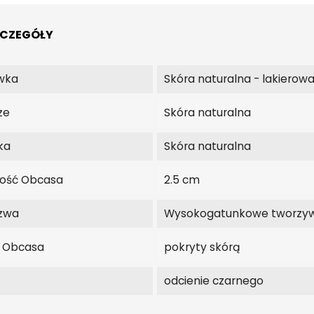
ZCZEGÓŁY
wka
Skóra naturalna - lakierow
ze
Skóra naturalna
ka
Skóra naturalna
ość Obcasa
2.5 cm
zwa
Wysokogatunkowe tworzy
j Obcasa
pokryty skórą
odcienie czarnego