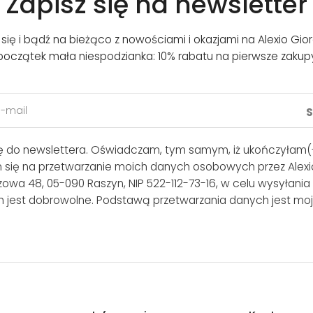
Zapisz się na newsletter
j się i bądź na bieżąco z nowościami i okazjami na Alexio Gior
początek mała niespodzianka: 10% rabatu na pierwsze zakup
ię do newslettera. Oświadczam, tym samym, iż ukończyłam(-
m się na przetwarzanie moich danych osobowych przez Alexio
lszowa 48, 05-090 Raszyn, NIP 522-112-73-16, w celu wysyłania
 jest dobrowolne. Podstawą przetwarzania danych jest moj