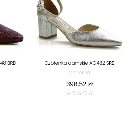
48 BRD
Czółenka damskie AG432 SRE
Czółenka
Cena
398,52 zł