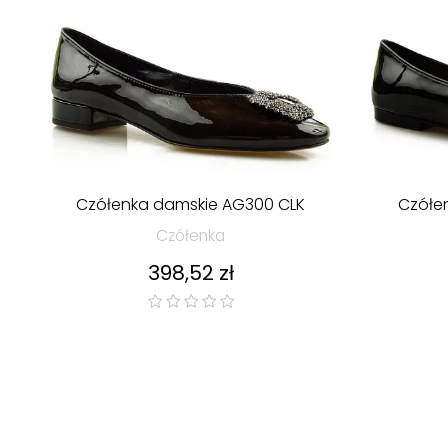
Czółenka damskie AG300 CLK
Czółe
Czółenka
Cena
398,52 zł