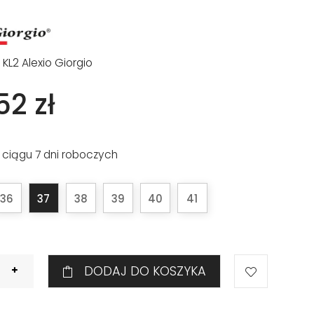
KL2 Alexio Giorgio
52 zł
 ciągu 7 dni roboczych
36
37
38
39
40
41
DODAJ DO KOSZYKA