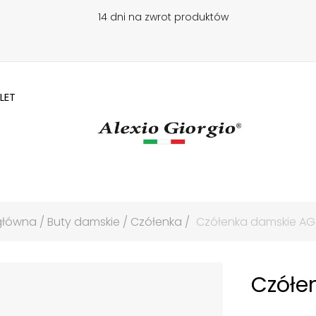
14 dni na zwrot produktów
LET
główna
Buty damskie
Czółenka
Czółenka damskie AG
Czółe