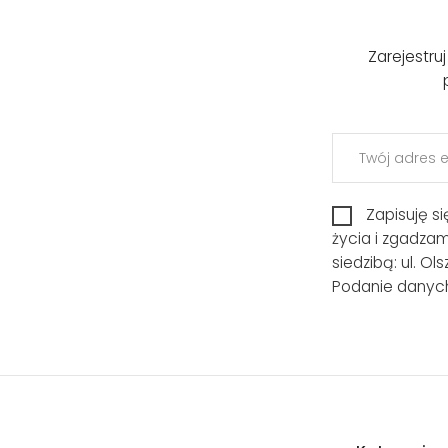
Zarejestru
Zapisuję s
życia i zgadza
siedzibą: ul. O
Podanie danych