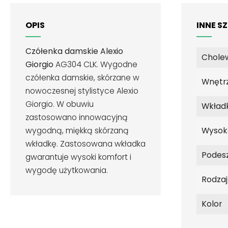
OPIS
INNE S
Czółenka damskie Alexio
Chole
Giorgio
AG304 CLK. Wygodne
czółenka damskie, skórzane w
Wnętr
nowoczesnej stylistyce Alexio
Giorgio. W obuwiu
Wkład
zastosowano innowacyjną
wygodną, miękką skórzaną
Wysok
wkładkę. Zastosowana wkładka
Podes
gwarantuje wysoki komfort i
wygodę użytkowania.
Rodza
Kolor