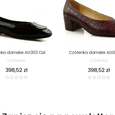
nka damskie AG303 CLK
Czółenka damskie AG0
Czółenka
Czółenka
Cena
Cena
398,52 zł
398,52 zł