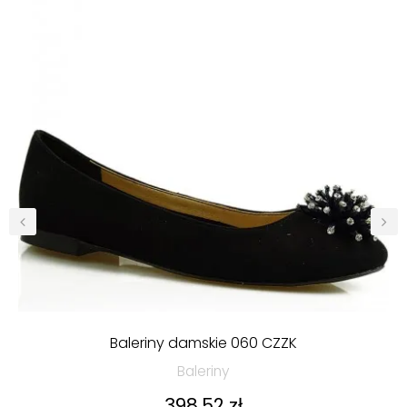
‹
›
Baleriny damskie 060 CZZK
Baleriny
Cena
398,52 zł