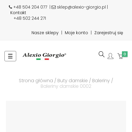
+48 504 204 077
|
sklep@alexio-giorgio.pl |
Kontakt
+48 502 244 271
Nasze sklepy
|
Moje konto
|
Zarejestruj się
0
Toggle
☰
navigation
Strona główna
Buty damskie
Baleriny
Baleriny damskie 0002