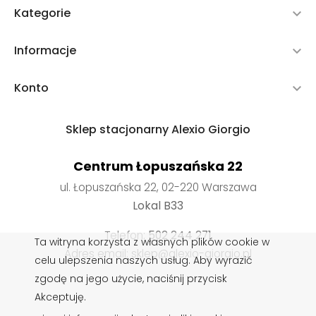
Kategorie

Informacje

Konto

Sklep stacjonarny Alexio Giorgio
Centrum Łopuszańska 22
ul. Łopuszańska 22, 02-220 Warszawa
Lokal B33
Telefon:
502 244 271
Ta witryna korzysta z własnych plików cookie w
Adres email: sklep@alexio-giorgio.pl
celu ulepszenia naszych usług. Aby wyrazić
zgodę na jego użycie, naciśnij przycisk
Akceptuję.
Wkładki do butów
,
Impregnaty do butów
,
Sznurowadła do