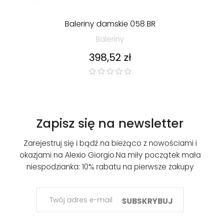
Baleriny damskie 058 BR
Baleriny
Cena
398,52 zł
Zapisz się na newsletter
Zarejestruj się i bądź na bieżąco z nowościami i
okazjami na Alexio Giorgio.
Na miły początek mała
niespodzianka: 10% rabatu na pierwsze zakupy
SUBSKRYBUJ