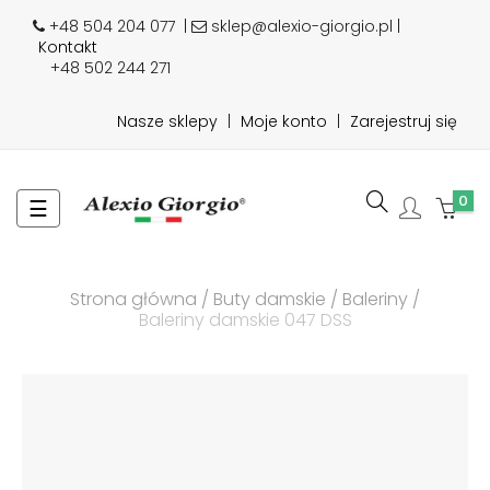
+48 504 204 077
|
sklep@alexio-giorgio.pl |
Kontakt
+48 502 244 271
Nasze sklepy
|
Moje konto
|
Zarejestruj się
0
Toggle
☰
navigation
Strona główna
Buty damskie
Baleriny
Baleriny damskie 047 DSS