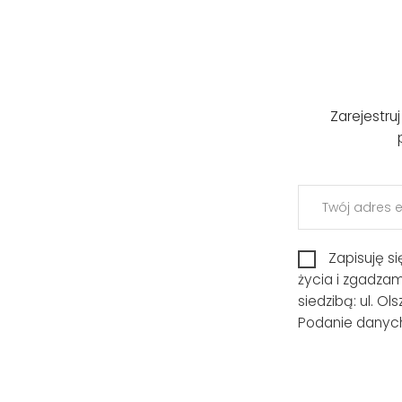
Zarejestru
Zapisuję s
życia i zgadza
siedzibą: ul. O
Podanie danych