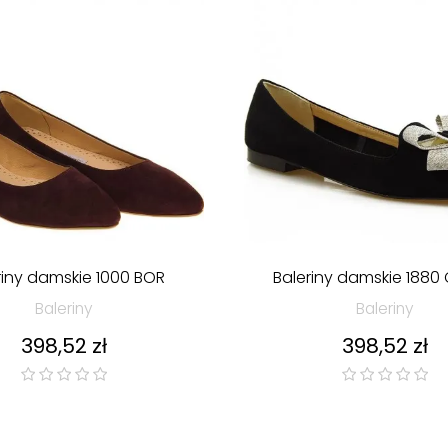
riny damskie 1000 BOR
Baleriny damskie 1880
Baleriny
Baleriny
Cena
Cena
398,52 zł
398,52 zł