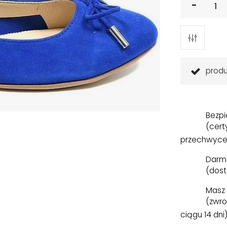
prod
Bezpi
(cert
przechwyce
Darm
(dost
Masz 
(zwro
ciągu 14 dni