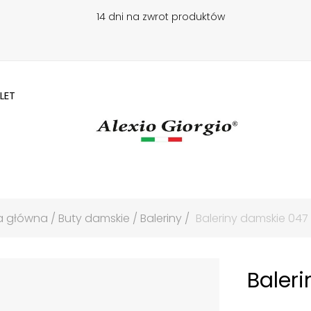
14 dni na zwrot produktów
LET
a główna
Buty damskie
Baleriny
Baleriny damskie 047 
Baleri