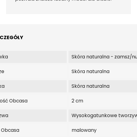
ZCZEGÓŁY
wka
Skóra naturalna - zamsz/n
ze
Skóra naturalna
ka
Skóra naturalna
ość Obcasa
2 cm
zwa
Wysokogatunkowe tworzy
j Obcasa
malowany