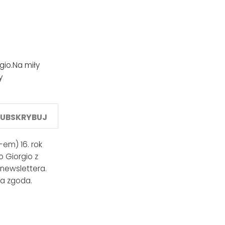
gio.
Na miły
y
SUBSKRYBUJ
em) 16. rok
 Giorgio z
 newslettera.
a zgoda.