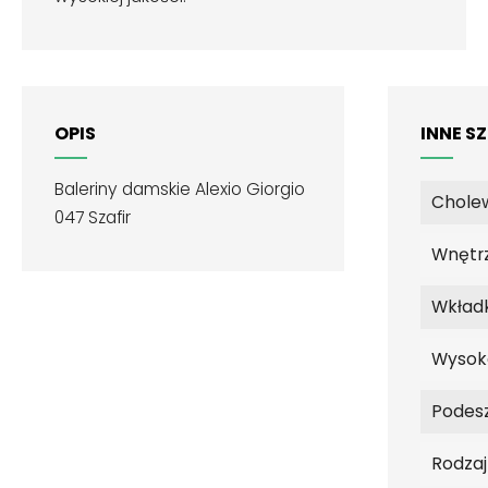
OPIS
INNE S
Baleriny damskie Alexio Giorgio
Chole
047 Szafir
Wnętr
Wkład
Wysok
Podes
Rodza