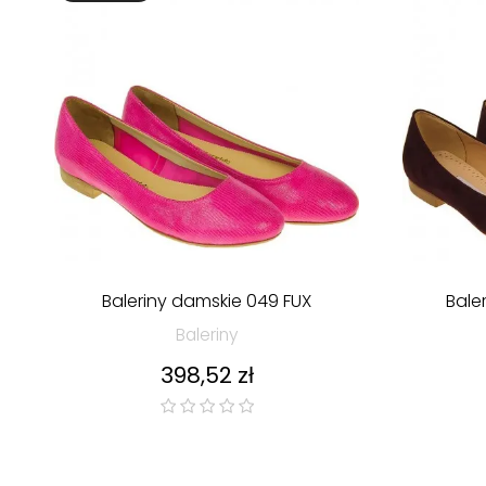
Baleriny damskie 049 FUX
Bale
Baleriny
Cena
398,52 zł