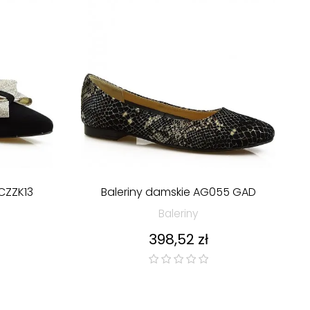
 CZZK13
Baleriny damskie AG055 GAD
Baleriny
Cena
398,52 zł