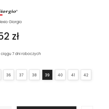
lexio Giorgio
52 zł
 ciągu 7 dni roboczych
36
37
38
39
40
41
42