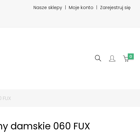
Nasze sklepy
|
Moje konto
|
Zarejestruj się
0
0 FUX
iny damskie 060 FUX