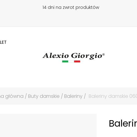
14 dni na zwrot produktów
LET
na główna
Buty damskie
Baleriny
Baleriny damskie 06
Baler