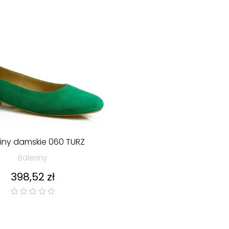
riny damskie 060 TURZ
Baleriny
Cena
398,52 zł