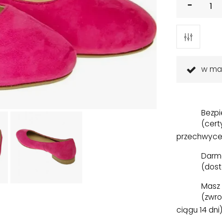
w ma
Bezpi
(cert
przechwyce
Darm
(dost
Masz 
(zwro
ciągu 14 dni