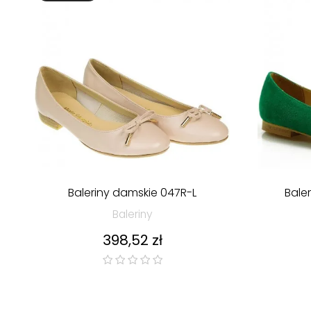
Baleriny damskie 047R-L
Bale
Baleriny
Cena
398,52 zł