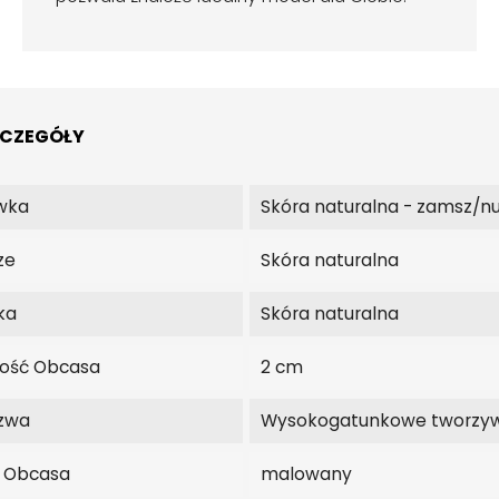
ZCZEGÓŁY
wka
Skóra naturalna - zamsz/n
ze
Skóra naturalna
ka
Skóra naturalna
ość Obcasa
2 cm
zwa
Wysokogatunkowe tworzy
j Obcasa
malowany