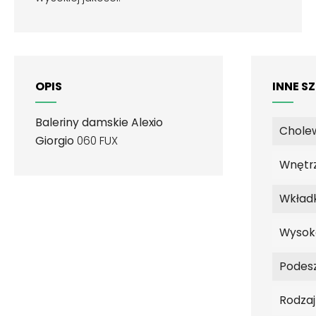
OPIS
INNE S
Baleriny damskie Alexio
Chole
Giorgio
060 FUX
Wnętr
Wkład
Wysok
Podes
Rodza