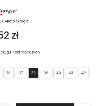
UX Alexio Giorgio
52 zł
 ciągu 7 dni roboczych
36
37
38
39
40
41
42