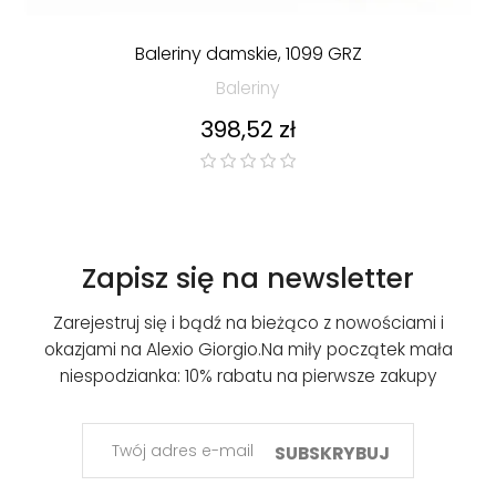
Baleriny damskie, 1099 GRZ
Baleriny
Cena
398,52 zł
Zapisz się na newsletter
Zarejestruj się i bądź na bieżąco z nowościami i
okazjami na Alexio Giorgio.
Na miły początek mała
niespodzianka: 10% rabatu na pierwsze zakupy
SUBSKRYBUJ