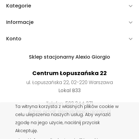
Kategorie

Informacje

Konto

Sklep stacjonarny Alexio Giorgio
Centrum Łopuszańska 22
ul. Łopuszańska 22, 02-220 Warszawa
Lokal B33
Telefon:
502 244 271
Ta witryna korzysta z własnych plików cookie w
Adres email: sklep@alexio-giorgio.pl
celu ulepszenia naszych usług. Aby wyrazić
zgodę na jego użycie, naciśnij przycisk
Akceptuję.
Wkładki do butów
,
Impregnaty do butów
,
Sznurowadła do