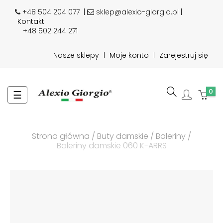
+48 504 204 077
|
sklep@alexio-giorgio.pl |
Kontakt
+48 502 244 271
Nasze sklepy
|
Moje konto
|
Zarejestruj się
0
Toggle
☰
navigation
Strona główna
Buty damskie
Baleriny
Baleriny damskie 060 K-ARRS