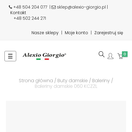
+48 504 204 077
|
sklep@alexio-giorgio.pl |
Kontakt
+48 502 244 271
Nasze sklepy
|
Moje konto
|
Zarejestruj się
0
Toggle
☰
navigation
Strona główna
Buty damskie
Baleriny
Baleriny damskie 060 KCZZL