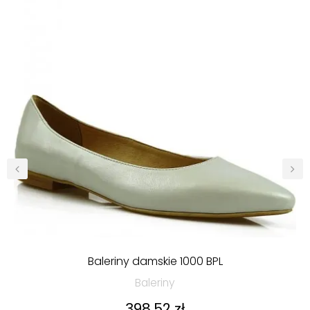
‹
›
Baleriny damskie 1000 BPL
Baleriny
Cena
398,52 zł