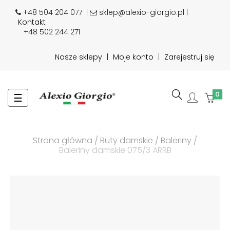
+48 504 204 077
|
sklep@alexio-giorgio.pl |
Kontakt
+48 502 244 271
Nasze sklepy
|
Moje konto
|
Zarejestruj się
0
Toggle
☰
navigation
Strona główna
Buty damskie
Baleriny
Baleriny damskie 075/3 ARRB