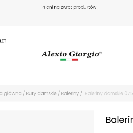
14 dni na zwrot produktów
LET
na główna
Buty damskie
Baleriny
Baleriny damskie 075
Baler