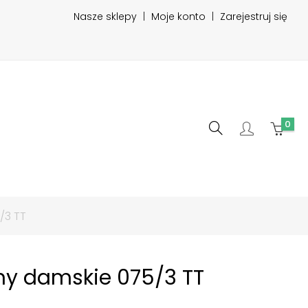
Nasze sklepy
|
Moje konto
|
Zarejestruj się
0
/3 TT
iny damskie 075/3 TT