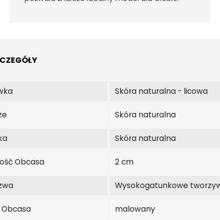
ZCZEGÓŁY
wka
Skóra naturalna - licowa
ze
Skóra naturalna
ka
Skóra naturalna
ość Obcasa
2 cm
zwa
Wysokogatunkowe tworzy
j Obcasa
malowany