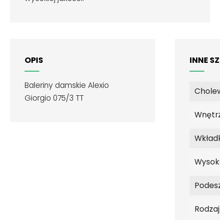
OPIS
INNE S
Baleriny damskie Alexio
Chole
Giorgio 075/3 TT
Wnętr
Wkład
Wysok
Podes
Rodza