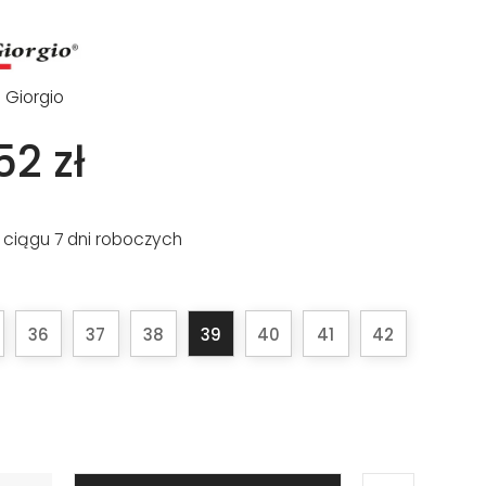
o Giorgio
52 zł
 ciągu 7 dni roboczych
36
37
38
39
40
41
42