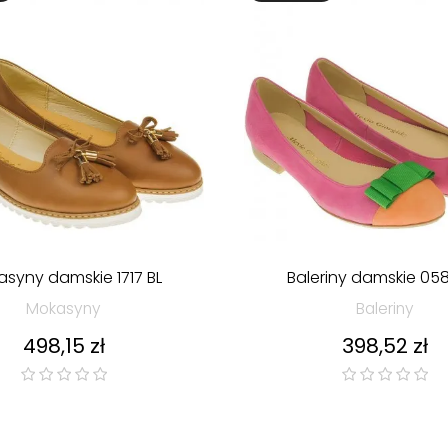
syny damskie 1717 BL
Baleriny damskie 05
Mokasyny
Baleriny
Cena
Cena
498,15 zł
398,52 zł