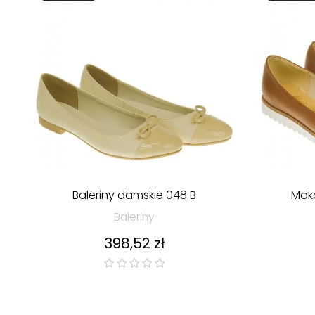
Baleriny damskie 048 B
Moka
Baleriny
Cena
398,52 zł