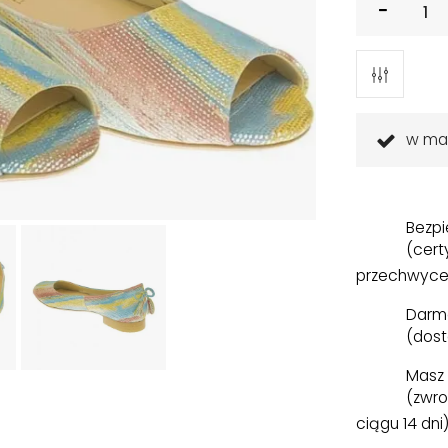
w ma
Bezpi
(cert
przechwyce
Darm
(dost
Masz 
(zwro
ciągu 14 dni