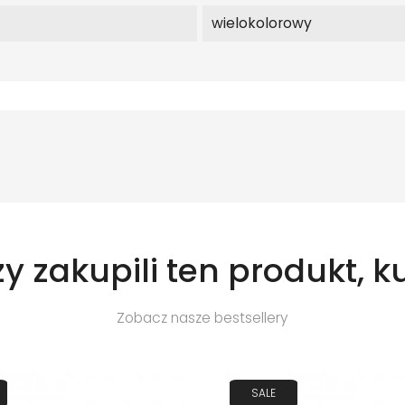
wielokolorowy
zy zakupili ten produkt, k
Zobacz nasze bestsellery
SALE