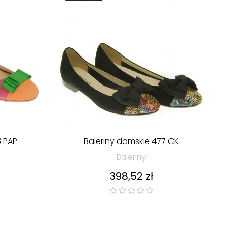
8 PAP
Baleriny damskie 477 CK
Baleriny
Cena
398,52 zł