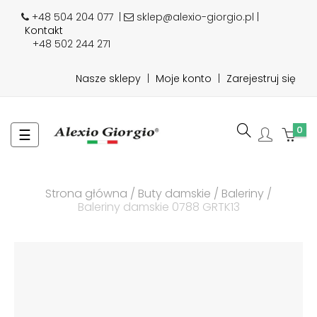
+48 504 204 077
|
sklep@alexio-giorgio.pl |
Kontakt
+48 502 244 271
Nasze sklepy
|
Moje konto
|
Zarejestruj się
0
Toggle
☰
navigation
Strona główna
Buty damskie
Baleriny
Baleriny damskie 0788 GRTK13