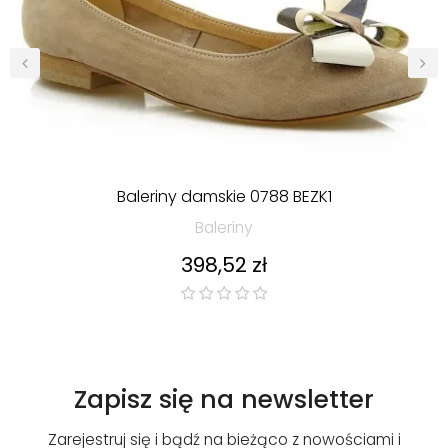
‹
›
Baleriny damskie 0788 BEZK1
Baleriny
Cena
398,52 zł
Zapisz się na newsletter
Zarejestruj się i bądź na bieżąco z nowościami i