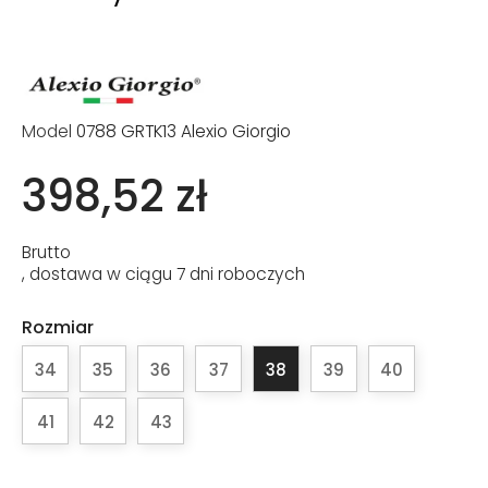
Model
0788 GRTK13 Alexio Giorgio
398,52 zł
Brutto
, dostawa w ciągu 7 dni roboczych
Rozmiar
34
35
36
37
38
39
40
41
42
43