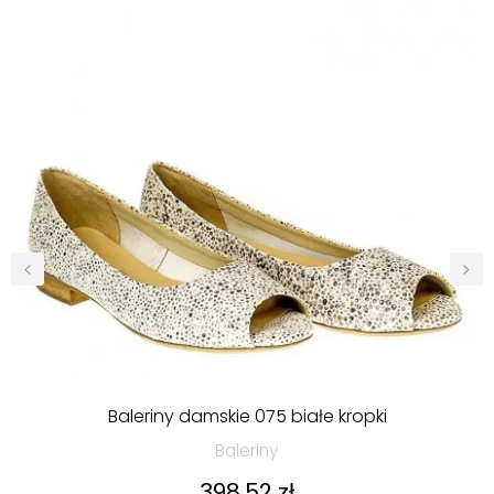
‹
›
Baleriny damskie 075 białe kropki
Baleriny
Cena
398,52 zł