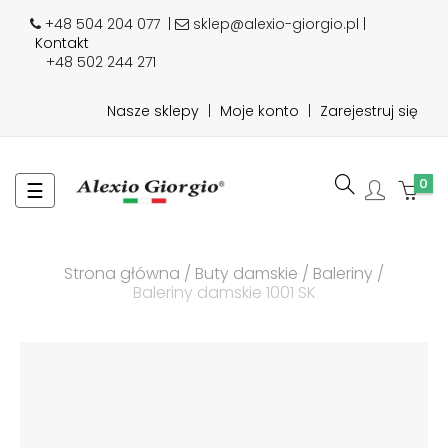
+48 504 204 077
|
sklep@alexio-giorgio.pl |
Kontakt
+48 502 244 271
Nasze sklepy
|
Moje konto
|
Zarejestruj się
0
Toggle
☰
navigation
Strona główna
Buty damskie
Baleriny
Baleriny damskie 1001 SK