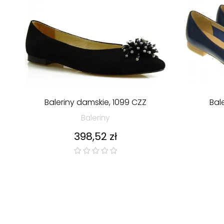
Baleriny damskie, 1099 CZZ
Bal
Baleriny
Cena
398,52 zł