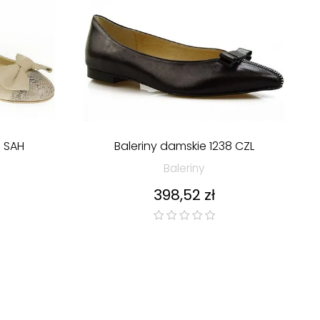
6 SAH
Baleriny damskie 1238 CZL
Baleriny
Cena
398,52 zł