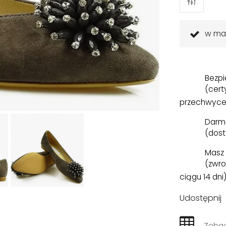
w ma
Bezpi
(cert
przechwyce
Darm
(dost
Masz 
(zwro
ciągu 14 dni
Udostępnij
Zobac