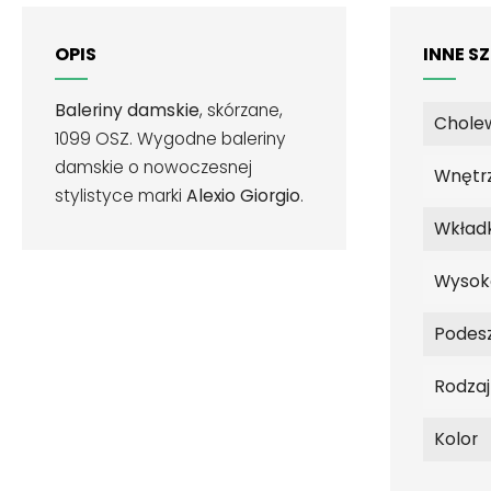
OPIS
INNE S
Baleriny damskie
, skórzane,
Chole
1099 OSZ. Wygodne baleriny
damskie o nowoczesnej
Wnętr
stylistyce marki
Alexio Giorgio
.
Wkład
Wysok
Podes
Rodza
Kolor