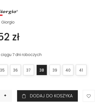
o Giorgio
52 zł
 ciągu 7 dni roboczych
35
36
37
38
39
40
41
DODAJ DO KOSZYKA