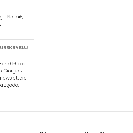
gio.
Na miły
y
SUBSKRYBUJ
em) 16. rok
 Giorgio z
 newslettera.
a zgoda.