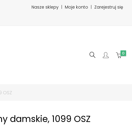
Nasze sklepy
|
Moje konto
|
Zarejestruj się
0
99 OSZ
iny damskie, 1099 OSZ