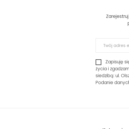
Zarejestru
Zapisuję s
życia i zgadza
siedzibą: ul. O
Podanie danych