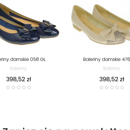
eriny damskie 058 GL
Baleriny damskie 47
Baleriny
Baleriny
Cena
Cena
398,52 zł
398,52 zł