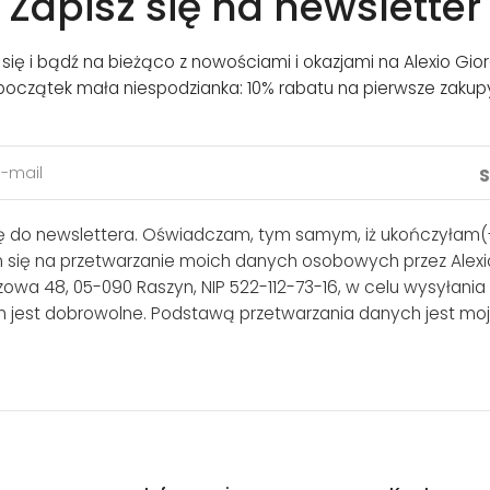
Zapisz się na newsletter
j się i bądź na bieżąco z nowościami i okazjami na Alexio Gior
początek mała niespodzianka: 10% rabatu na pierwsze zakup
ię do newslettera. Oświadczam, tym samym, iż ukończyłam(-
m się na przetwarzanie moich danych osobowych przez Alexio
lszowa 48, 05-090 Raszyn, NIP 522-112-73-16, w celu wysyłania
 jest dobrowolne. Podstawą przetwarzania danych jest moj