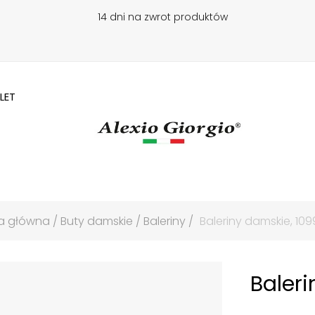
14 dni na zwrot produktów
LET
a główna
Buty damskie
Baleriny
Baleriny damskie, 10
Baler