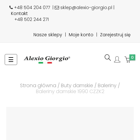
+48 504 204 077
|
sklep@alexio-giorgio.pl |
Kontakt
+48 502 244 271
Nasze sklepy
|
Moje konto
|
Zarejestruj się
0
Toggle
☰
navigation
Strona główna
Buty damskie
Baleriny
Baleriny damskie 1990 CZZK2