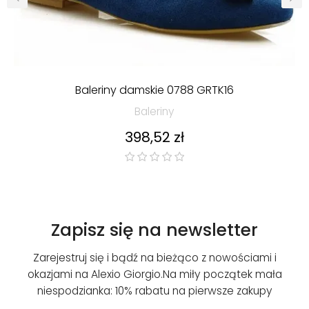
‹
›
Baleriny damskie 0788 GRTK16
Baleriny
Cena
398,52 zł
Zapisz się na newsletter
Zarejestruj się i bądź na bieżąco z nowościami i
okazjami na Alexio Giorgio.
Na miły początek mała
niespodzianka: 10% rabatu na pierwsze zakupy