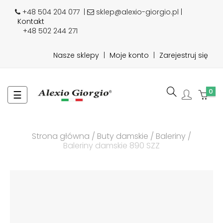
+48 504 204 077
|
sklep@alexio-giorgio.pl |
Kontakt
+48 502 244 271
Nasze sklepy
|
Moje konto
|
Zarejestruj się
0
Toggle
☰
navigation
Strona główna
Buty damskie
Baleriny
Baleriny damskie 890 SZZ