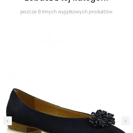
jeszcze 8 innych wyjątkowych produktów
‹
›