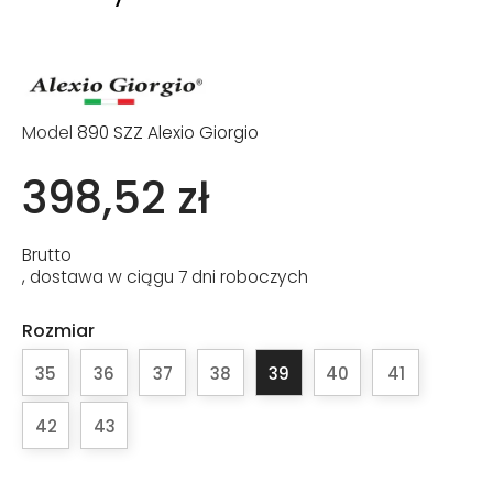
Model
890 SZZ Alexio Giorgio
398,52 zł
Brutto
, dostawa w ciągu 7 dni roboczych
Rozmiar
35
36
37
38
39
40
41
42
43