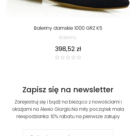
Baleriny damskie 1000 GRZ K5
Baleriny
Cena
398,52 zł
Zapisz się na newsletter
Zarejestruj się i bądź na bieżąco z nowościami i
okazjami na Alexio Giorgio.
Na miły początek mała
niespodzianka: 10% rabatu na pierwsze zakupy