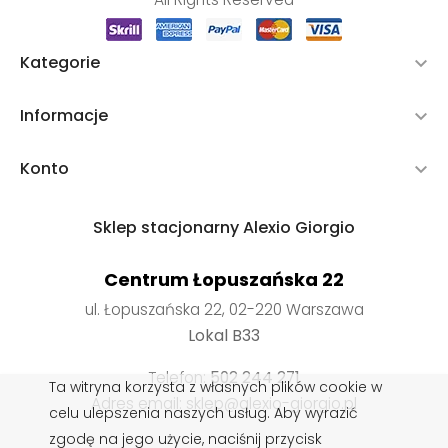
Kategorie

Informacje

Konto

Sklep stacjonarny Alexio Giorgio
Centrum Łopuszańska 22
ul. Łopuszańska 22, 02-220 Warszawa
Lokal B33
Telefon:
502 244 271
Ta witryna korzysta z własnych plików cookie w
Adres email: sklep@alexio-giorgio.pl
celu ulepszenia naszych usług. Aby wyrazić
zgodę na jego użycie, naciśnij przycisk