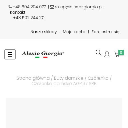
+48 504 204 077
|
sklep@alexio-giorgio.pl |
Kontakt
+48 502 244 271
Nasze sklepy
|
Moje konto
|
Zarejestruj się
0
Toggle
☰
navigation
Strona główna
Buty damskie
Czółenka
Czółenka damskie AG437 SRB