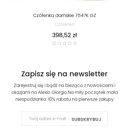
Czółenka damskie 7547K GZ
Czółenka
Cena
398,52 zł
Zapisz się na newsletter
Zarejestruj się i bądź na bieżąco z nowościami i
okazjami na Alexio Giorgio.
Na miły początek mała
niespodzianka: 10% rabatu na pierwsze zakupy
SUBSKRYBUJ