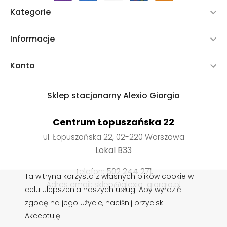
Kategorie

Informacje

Konto

Sklep stacjonarny Alexio Giorgio
Centrum Łopuszańska 22
ul. Łopuszańska 22, 02-220 Warszawa
Lokal B33
Telefon:
502 244 271
Ta witryna korzysta z własnych plików cookie w
Adres email: sklep@alexio-giorgio.pl
celu ulepszenia naszych usług. Aby wyrazić
zgodę na jego użycie, naciśnij przycisk
Akceptuję.
Wkładki do butów
,
Impregnaty do butów
,
Sznurowadła do