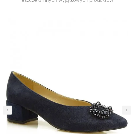
jeszcze 8 innych wyjątkowych produktów
‹
›