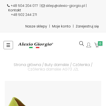
+48 504 204 077
|
sklep@alexio-giorgio.pl |
Kontakt
+48 502 244 271
Nasze sklepy
|
Moje konto
|
Zarejestruj się
0
Toggle
☰
navigation
Strona główna
Buty damskie
Czółenka
Czółenka damskie AG73 JZL