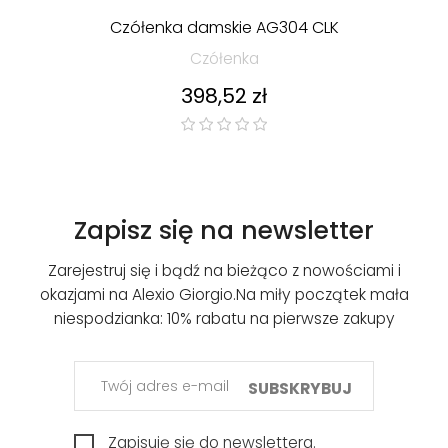
Czółenka damskie AG304 CLK
Czółenka
Cena
398,52 zł
Zapisz się na newsletter
Zarejestruj się i bądź na bieżąco z nowościami i
okazjami na Alexio Giorgio.
Na miły początek mała
niespodzianka: 10% rabatu na pierwsze zakupy
SUBSKRYBUJ
Zapisuję się do newslettera.