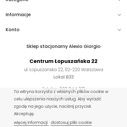
Informacje

Konto

Sklep stacjonarny Alexio Giorgio
Centrum Łopuszańska 22
ul. Łopuszańska 22, 02-220 Warszawa
Lokal B33
Telefon:
502 244 271
Ta witryna korzysta z własnych plików cookie w
Adres email: sklep@alexio-giorgio.pl
celu ulepszenia naszych usług. Aby wyrazić
zgodę na jego użycie, naciśnij przycisk
Akceptuję.
Wkładki do butów
,
Impregnaty do butów
,
Sznurowadła do
więcej informacji
dostosuj pliki cookie
butów
,
Pasty do butów
,
Czyszczenie obuwia
,