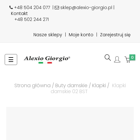
+48 504 204 077
|
sklep@alexio-giorgio.pl |
Kontakt
+48 502 244 271
Nasze sklepy
|
Moje konto
|
Zarejestruj się
0
Toggle
☰
navigation
Strona główna
Buty damskie
Klapki
Klapki
damskie 02 BST