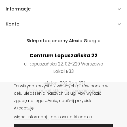
Informacje

Konto

Sklep stacjonarny Alexio Giorgio
Centrum Łopuszańska 22
ul. Łopuszańska 22, 02-220 Warszawa
Lokal B33
Telefon:
502 244 271
Ta witryna korzysta z własnych plików cookie w
Adres email: sklep@alexio-giorgio.pl
celu ulepszenia naszych usług. Aby wyrazić
zgodę na jego użycie, naciśnij przycisk
Akceptuję.
Wkładki do butów
,
Impregnaty do butów
,
Sznurowadła do
więcej informacji
dostosuj pliki cookie
butów
,
Pasty do butów
,
Czyszczenie obuwia
,
Rzeczoznawca obuwia
,
Pielęgnacja obuwia