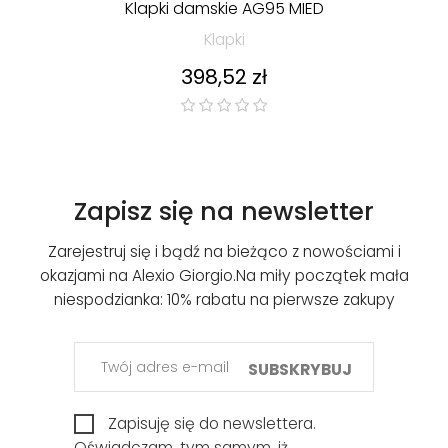
Klapki damskie AG95 MIED
Klapki
Cena
398,52 zł
Zapisz się na newsletter
Zarejestruj się i bądź na bieżąco z nowościami i
okazjami na Alexio Giorgio.
Na miły początek mała
niespodzianka: 10% rabatu na pierwsze zakupy
SUBSKRYBUJ
Zapisuję się do newslettera.
Oświadczam, tym samym, iż