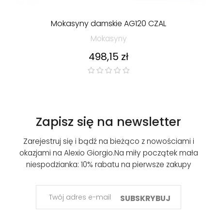
Mokasyny damskie AG120 CZAL
Mokasyny
Cena
498,15 zł
Zapisz się na newsletter
Zarejestruj się i bądź na bieżąco z nowościami i
okazjami na Alexio Giorgio.
Na miły początek mała
niespodzianka: 10% rabatu na pierwsze zakupy
SUBSKRYBUJ