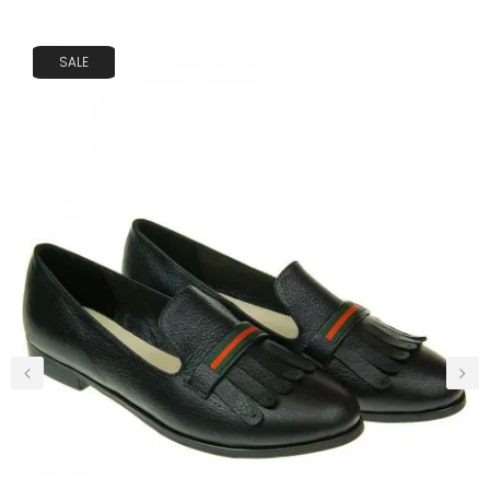
SALE
‹
›