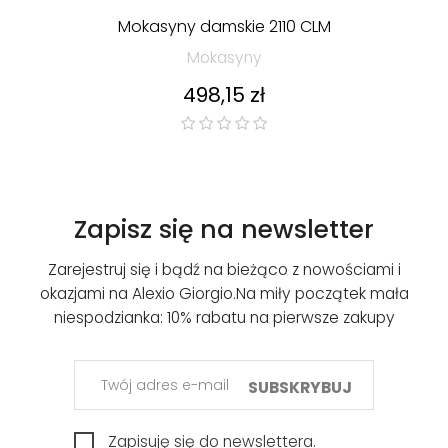
Mokasyny damskie 2110 CLM
Mokasyny
Cena
498,15 zł
Zapisz się na newsletter
Zarejestruj się i bądź na bieżąco z nowościami i
okazjami na Alexio Giorgio.
Na miły początek mała
niespodzianka: 10% rabatu na pierwsze zakupy
SUBSKRYBUJ
Zapisuję się do newslettera.