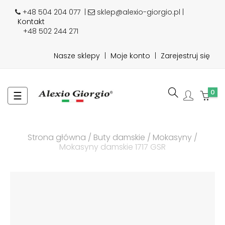
+48 504 204 077
|
sklep@alexio-giorgio.pl |
Kontakt
+48 502 244 271
Nasze sklepy
|
Moje konto
|
Zarejestruj się
0
Toggle
☰
navigation
Strona główna
Buty damskie
Mokasyny
Mokasyny damskie 1717 GSR