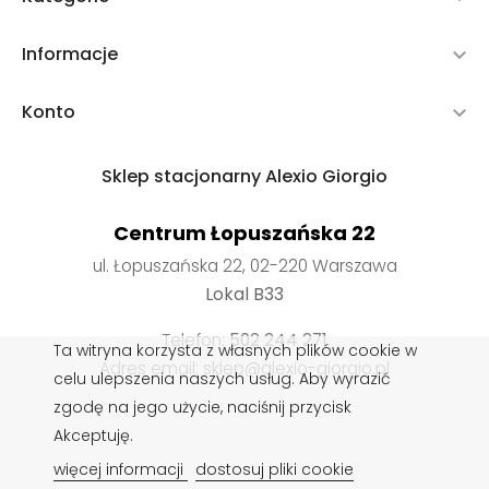
Informacje

Konto

Sklep stacjonarny Alexio Giorgio
Centrum Łopuszańska 22
ul. Łopuszańska 22, 02-220 Warszawa
Lokal B33
Telefon:
502 244 271
Ta witryna korzysta z własnych plików cookie w
Adres email: sklep@alexio-giorgio.pl
celu ulepszenia naszych usług. Aby wyrazić
zgodę na jego użycie, naciśnij przycisk
Akceptuję.
Wkładki do butów
,
Impregnaty do butów
,
Sznurowadła do
więcej informacji
dostosuj pliki cookie
butów
,
Pasty do butów
,
Czyszczenie obuwia
,