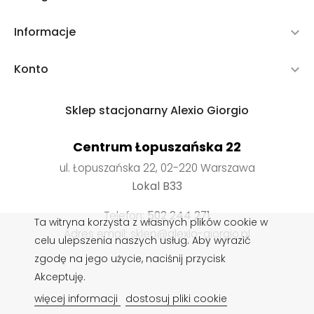
Informacje

Konto

Sklep stacjonarny Alexio Giorgio
Centrum Łopuszańska 22
ul. Łopuszańska 22, 02-220 Warszawa
Lokal B33
Telefon:
502 244 271
Ta witryna korzysta z własnych plików cookie w
Adres email: sklep@alexio-giorgio.pl
celu ulepszenia naszych usług. Aby wyrazić
zgodę na jego użycie, naciśnij przycisk
Akceptuję.
Wkładki do butów
,
Impregnaty do butów
,
Sznurowadła do
więcej informacji
dostosuj pliki cookie
butów
,
Pasty do butów
,
Czyszczenie obuwia
,