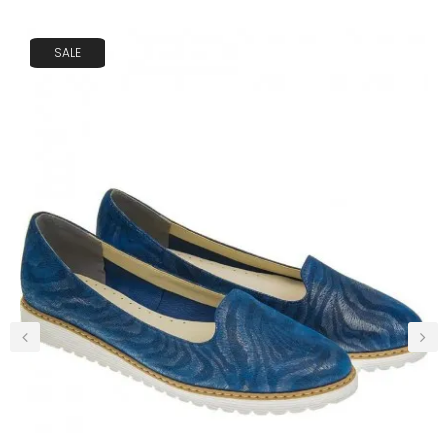
SALE
‹
›