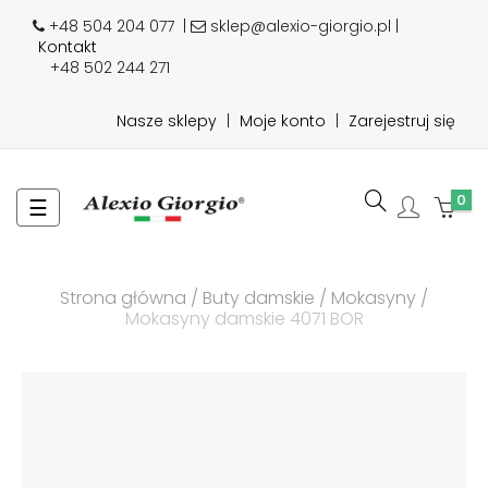
+48 504 204 077
|
sklep@alexio-giorgio.pl |
Kontakt
+48 502 244 271
Nasze sklepy
|
Moje konto
|
Zarejestruj się
0
Toggle
☰
navigation
Strona główna
Buty damskie
Mokasyny
Mokasyny damskie 4071 BOR