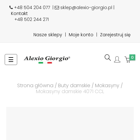
+48 504 204 077
|
sklep@alexio-giorgio.pl |
Kontakt
+48 502 244 271
Nasze sklepy
|
Moje konto
|
Zarejestruj się
0
Toggle
☰
navigation
Strona główna
Buty damskie
Mokasyny
Mokasyny damskie 4071 CCL