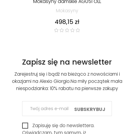
Mokasyny damskie AG051 OLL
Mokasyny
Cena
498,15 zł
Zapisz się na newsletter
Zarejestruj się i bądź na bieżąco z nowościami i
okazjami na Alexio Giorgio.
Na miły początek mała
niespodzianka: 10% rabatu na pierwsze zakupy
SUBSKRYBUJ
Zapisuję się do newslettera.
Oświadczam, tym samym, iż