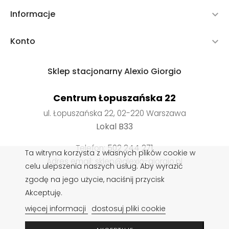
Informacje

Konto

Sklep stacjonarny Alexio Giorgio
Centrum Łopuszańska 22
ul. Łopuszańska 22, 02-220 Warszawa
Lokal B33
Telefon:
502 244 271
Ta witryna korzysta z własnych plików cookie w
Adres email: sklep@alexio-giorgio.pl
celu ulepszenia naszych usług. Aby wyrazić
zgodę na jego użycie, naciśnij przycisk
Akceptuję.
Wkładki do butów
,
Impregnaty do butów
,
Sznurowadła do
więcej informacji
dostosuj pliki cookie
butów
,
Pasty do butów
,
Czyszczenie obuwia
,
Rzeczoznawca obuwia
,
Pielęgnacja obuwia