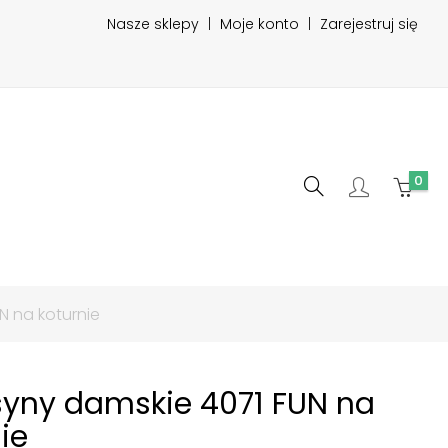
Nasze sklepy
|
Moje konto
|
Zarejestruj się
0
N na koturnie
yny damskie 4071 FUN na
ie