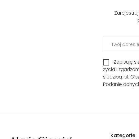
Zarejestru
Zapisuję s
życia i zgadza
siedzibą: ul. O
Podanie danych
Kategorie