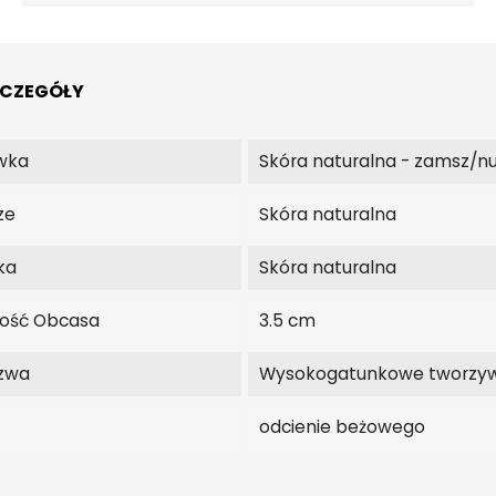
ZCZEGÓŁY
wka
Skóra naturalna - zamsz/n
ze
Skóra naturalna
ka
Skóra naturalna
ość Obcasa
3.5 cm
zwa
Wysokogatunkowe tworzy
odcienie beżowego