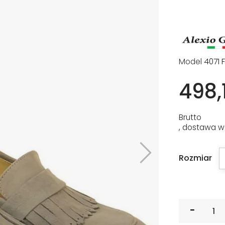
Model
4071 
498,1
Brutto
, dostawa w
Rozmiar