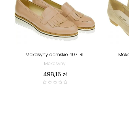
Mokasyny damskie 4071 RL
Moka
Mokasyny
Cena
498,15 zł