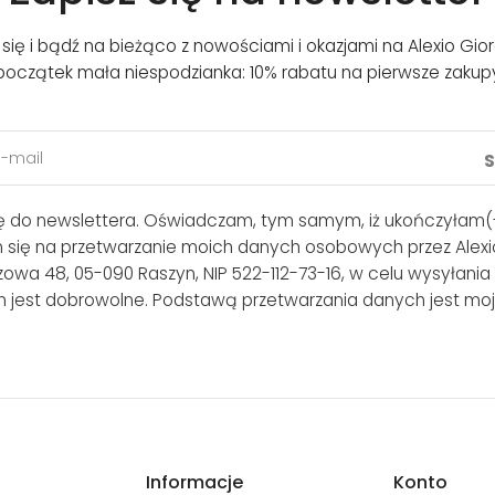
j się i bądź na bieżąco z nowościami i okazjami na Alexio Gior
początek mała niespodzianka: 10% rabatu na pierwsze zakup
ię do newslettera. Oświadczam, tym samym, iż ukończyłam(-
m się na przetwarzanie moich danych osobowych przez Alexio
lszowa 48, 05-090 Raszyn, NIP 522-112-73-16, w celu wysyłania
 jest dobrowolne. Podstawą przetwarzania danych jest moj
Informacje
Konto