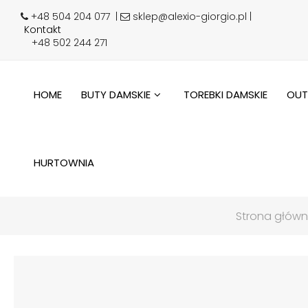
+48 504 204 077
|
sklep@alexio-giorgio.pl |
Kontakt
+48 502 244 271
HOME
BUTY DAMSKIE
TOREBKI DAMSKIE
OUT
HURTOWNIA
Strona głów