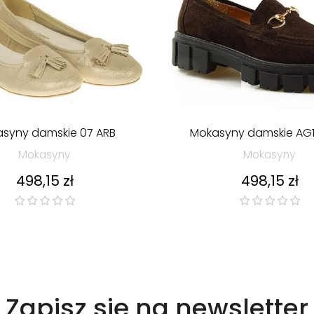
syny damskie 07 ARB
Mokasyny damskie AG1
Mokasyny
Mokasyny
Cena
Cena
498,15 zł
498,15 zł
Zapisz się na newsletter