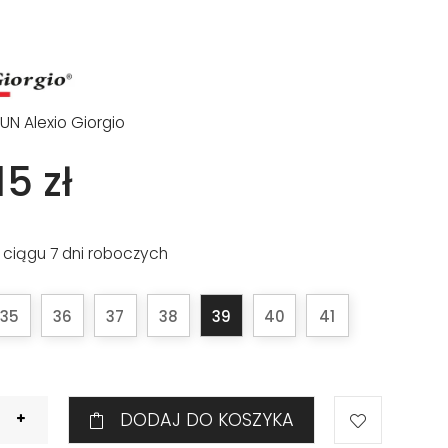
FUN Alexio Giorgio
5 zł
 ciągu 7 dni roboczych
35
36
37
38
39
40
41
DODAJ DO KOSZYKA