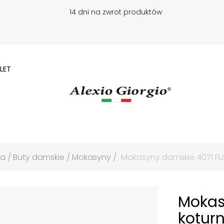
14 dni na zwrot produktów
LET
na
Buty damskie
Mokasyny
Mokasyny damskie 4071 FU
Mokas
koturn