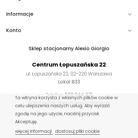
Informacje

Konto

Sklep stacjonarny Alexio Giorgio
Centrum Łopuszańska 22
ul. Łopuszańska 22, 02-220 Warszawa
Lokal B33
Telefon:
502 244 271
Ta witryna korzysta z własnych plików cookie w
Adres email: sklep@alexio-giorgio.pl
celu ulepszenia naszych usług. Aby wyrazić
zgodę na jego użycie, naciśnij przycisk
Akceptuję.
Wkładki do butów
,
Impregnaty do butów
,
Sznurowadła do
więcej informacji
dostosuj pliki cookie
butów
,
Pasty do butów
,
Czyszczenie obuwia
,