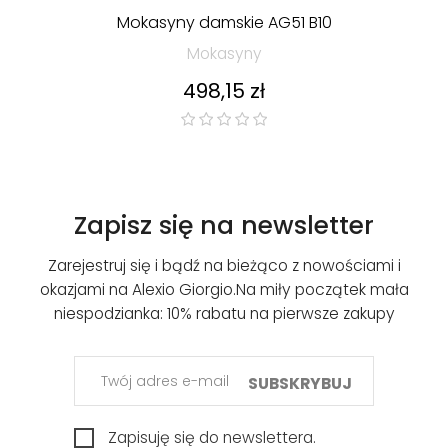
Mokasyny damskie AG51 B10
Mokasyny
Cena
498,15 zł
Zapisz się na newsletter
Zarejestruj się i bądź na bieżąco z nowościami i
okazjami na Alexio Giorgio.
Na miły początek mała
niespodzianka: 10% rabatu na pierwsze zakupy
SUBSKRYBUJ
Zapisuję się do newslettera.