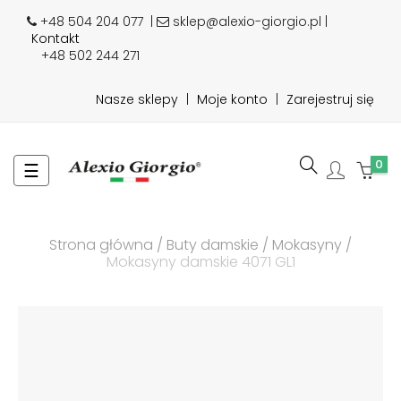
+48 504 204 077
|
sklep@alexio-giorgio.pl |
Kontakt
+48 502 244 271
Nasze sklepy
|
Moje konto
|
Zarejestruj się
0
Toggle
☰
navigation
Strona główna
Buty damskie
Mokasyny
Mokasyny damskie 4071 GL1