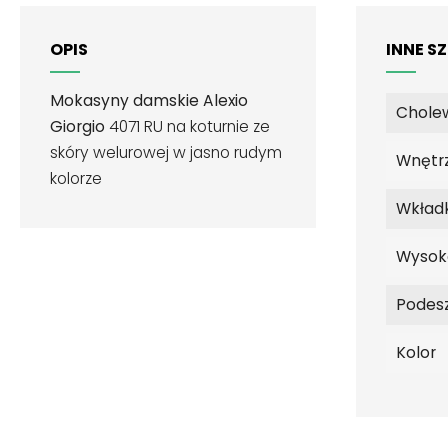
OPIS
INNE S
Mokasyny damskie Alexio
Chole
Giorgio
4071 RU na koturnie ze
skóry welurowej w jasno rudym
Wnętr
kolorze
Wkład
Wysok
Podes
Kolor