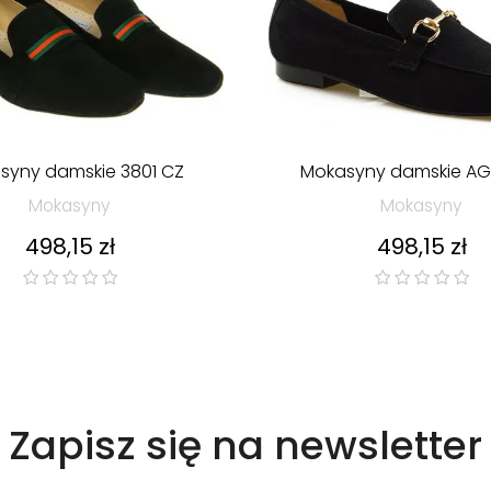
syny damskie 3801 CZ
Mokasyny damskie AG
Mokasyny
Mokasyny
Cena
Cena
498,15 zł
498,15 zł
Zapisz się na newsletter