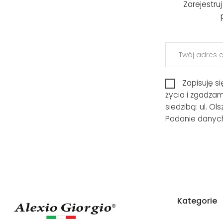
Zarejestru
Zapisuję s
życia i zgadza
siedzibą: ul. O
Podanie danych
Kategorie