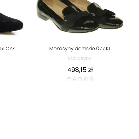
51 CZZ
Mokasyny damskie 077 KL
Mokasyny
Cena
498,15 zł