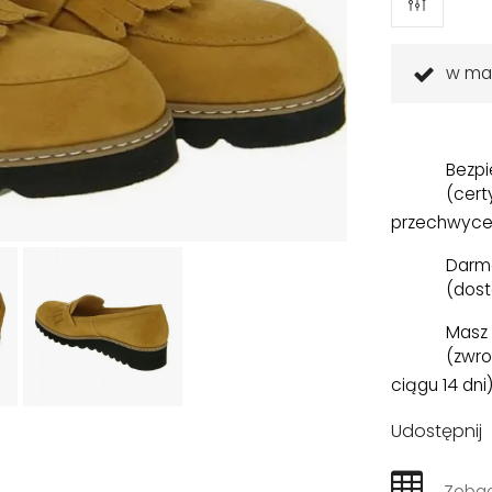
w ma
Bezpi
(cert
przechwyce
Darm
(dost
Masz 
(zwro
ciągu 14 dni
Udostępnij
Zobac