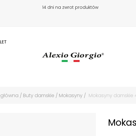
14 dni na zwrot produktów
LET
 główna
Buty damskie
Mokasyny
Mokasyny damskie 4
Mokas