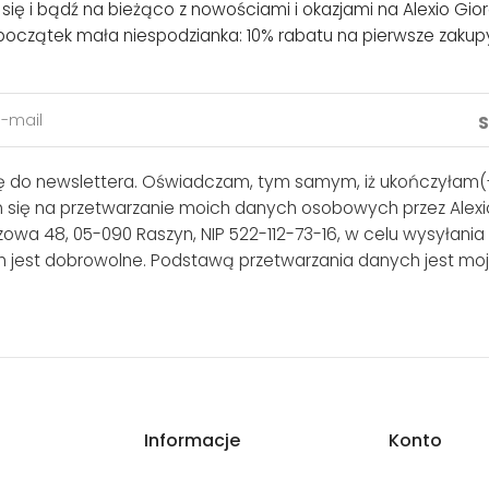
j się i bądź na bieżąco z nowościami i okazjami na Alexio Gior
początek mała niespodzianka: 10% rabatu na pierwsze zakup
ię do newslettera. Oświadczam, tym samym, iż ukończyłam(-
m się na przetwarzanie moich danych osobowych przez Alexio
lszowa 48, 05-090 Raszyn, NIP 522-112-73-16, w celu wysyłania
 jest dobrowolne. Podstawą przetwarzania danych jest moj
Informacje
Konto