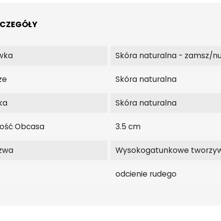
ZCZEGÓŁY
wka
Skóra naturalna - zamsz/n
ze
Skóra naturalna
ka
Skóra naturalna
ość Obcasa
3.5 cm
zwa
Wysokogatunkowe tworzy
odcienie rudego