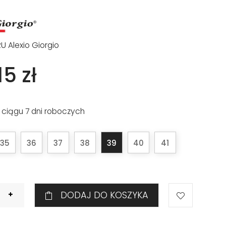
RU Alexio Giorgio
5 zł
 ciągu 7 dni roboczych
35
36
37
38
39
40
41
DODAJ DO KOSZYKA