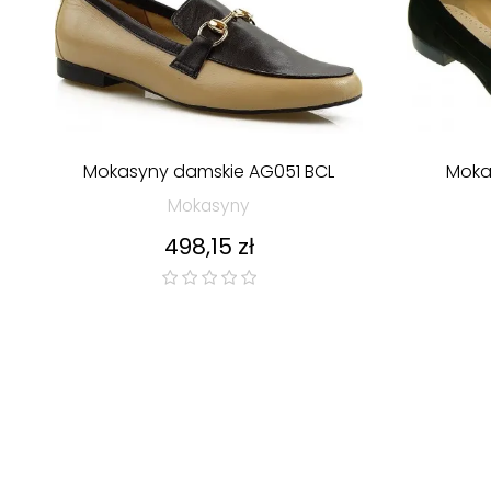
Mokasyny damskie AG051 BCL
Moka
Mokasyny
Cena
498,15 zł