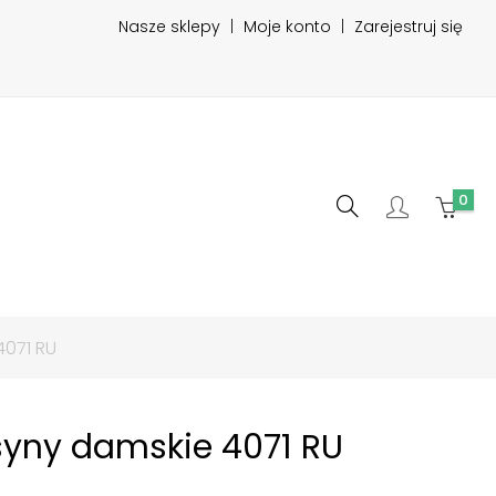
Nasze sklepy
|
Moje konto
|
Zarejestruj się
0
071 RU
yny damskie 4071 RU