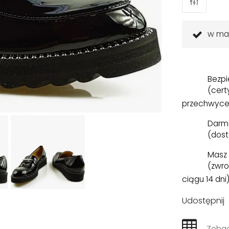
w ma
Bezpi
(cert
przechwyce
Darm
(dost
Masz 
(zwro
ciągu 14 dni
Udostępnij
Zobac