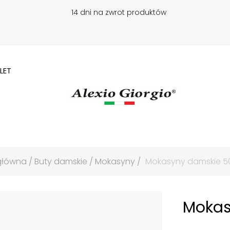
14 dni na zwrot produktów
LET
główna
Buty damskie
Mokasyny
Mokasyny damskie 50
Mokas