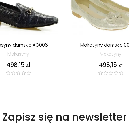
syny damskie AG006
Mokasyny damskie 00
Mokasyny
Mokasyny
Cena
Cena
498,15 zł
498,15 zł
Zapisz się na newsletter