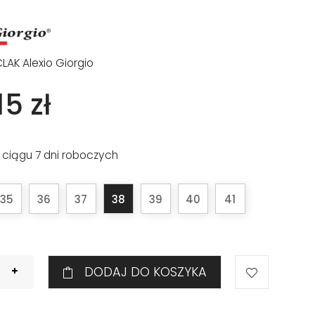
CLAK Alexio Giorgio
5 zł
 ciągu 7 dni roboczych
35
36
37
38
39
40
41
DODAJ DO KOSZYKA