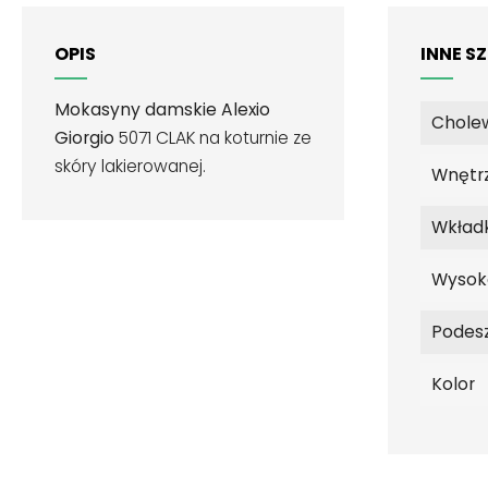
OPIS
INNE S
Mokasyny damskie Alexio
Chole
Giorgio
5071 CLAK na koturnie ze
skóry lakierowanej.
Wnętr
Wkład
Wysok
Podes
Kolor