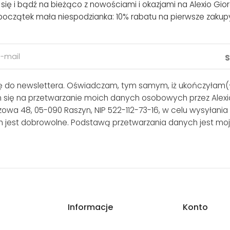
j się i bądź na bieżąco z nowościami i okazjami na Alexio Gior
początek mała niespodzianka: 10% rabatu na pierwsze zakup
ię do newslettera. Oświadczam, tym samym, iż ukończyłam(-
m się na przetwarzanie moich danych osobowych przez Alexio
lszowa 48, 05-090 Raszyn, NIP 522-112-73-16, w celu wysyłania
 jest dobrowolne. Podstawą przetwarzania danych jest moj
Informacje
Konto