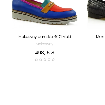
Mokasyny damskie 4071 Multi
Moka
Mokasyny
Cena
498,15 zł