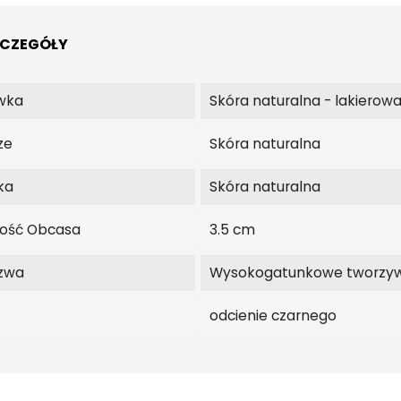
ZCZEGÓŁY
wka
Skóra naturalna - lakierow
ze
Skóra naturalna
ka
Skóra naturalna
ość Obcasa
3.5 cm
zwa
Wysokogatunkowe tworzy
odcienie czarnego