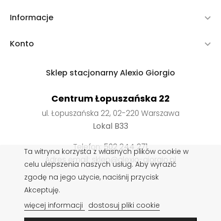
Informacje

Konto

Sklep stacjonarny Alexio Giorgio
Centrum Łopuszańska 22
ul. Łopuszańska 22, 02-220 Warszawa
Lokal B33
Telefon:
502 244 271
Ta witryna korzysta z własnych plików cookie w
Adres email: sklep@alexio-giorgio.pl
celu ulepszenia naszych usług. Aby wyrazić
zgodę na jego użycie, naciśnij przycisk
Akceptuję.
Wkładki do butów
,
Impregnaty do butów
,
Sznurowadła do
więcej informacji
dostosuj pliki cookie
butów
,
Pasty do butów
,
Czyszczenie obuwia
,
Rzeczoznawca obuwia
,
Pielęgnacja obuwia