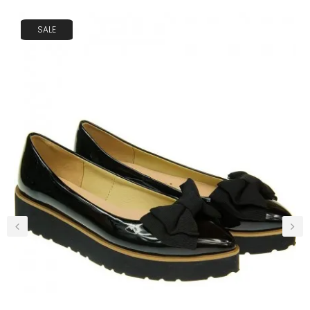
SALE
‹
›