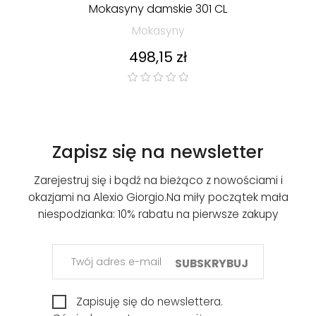
Mokasyny damskie 301 CL
Mokasyny
Cena
498,15 zł
Zapisz się na newsletter
Zarejestruj się i bądź na bieżąco z nowościami i
okazjami na Alexio Giorgio.
Na miły początek mała
niespodzianka: 10% rabatu na pierwsze zakupy
SUBSKRYBUJ
Zapisuję się do newslettera.