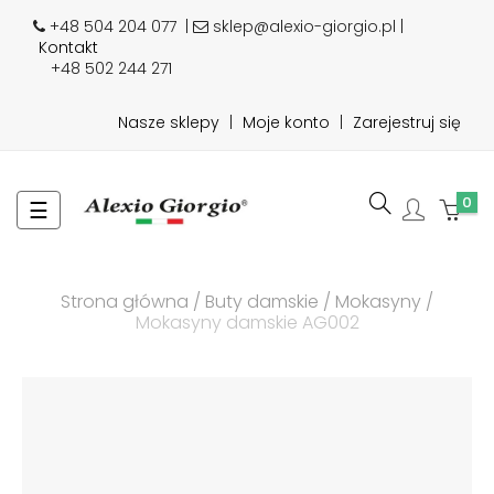
+48 504 204 077
|
sklep@alexio-giorgio.pl |
Kontakt
+48 502 244 271
Nasze sklepy
|
Moje konto
|
Zarejestruj się
0
Toggle
☰
navigation
Strona główna
Buty damskie
Mokasyny
Mokasyny damskie AG002