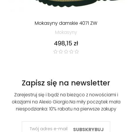
Mokasyny damskie 4071 ZW
Mokasyny
Cena
498,15 zł
Zapisz się na newsletter
Zarejestruj się i bądź na bieżąco z nowościami i
okazjami na Alexio Giorgio.
Na miły początek mała
niespodzianka: 10% rabatu na pierwsze zakupy
SUBSKRYBUJ