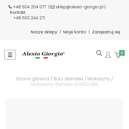
+48 504 204 077
|
sklep@alexio-giorgio.pl |
Kontakt
+48 502 244 271
Nasze sklepy
|
Moje konto
|
Zarejestruj się
0
Toggle
☰
navigation
Strona główna
Buty damskie
Mokasyny
Mokasyny damskie AG052 BBS