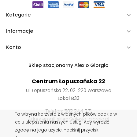
Kategorie

Informacje

Konto

Sklep stacjonarny Alexio Giorgio
Centrum Łopuszańska 22
ul. Łopuszańska 22, 02-220 Warszawa
Lokal B33
Telefon:
502 244 271
Ta witryna korzysta z własnych plików cookie w
Adres email: sklep@alexio-giorgio.pl
celu ulepszenia naszych usług. Aby wyrazić
zgodę na jego użycie, naciśnij przycisk