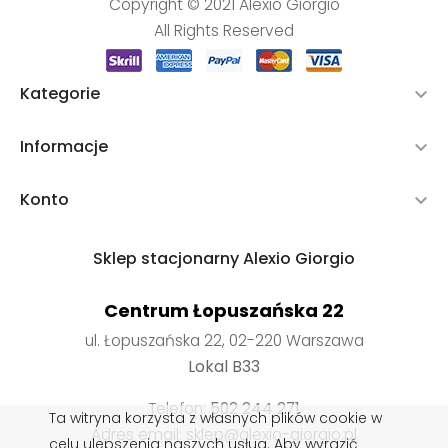
Copyright © 2021 Alexio Giorgio
All Rights Reserved
Kategorie

Informacje

Konto

Sklep stacjonarny Alexio Giorgio
Centrum Łopuszańska 22
ul. Łopuszańska 22, 02-220 Warszawa
Lokal B33
Telefon:
502 244 271
Ta witryna korzysta z własnych plików cookie w
Adres email: sklep@alexio-giorgio.pl
celu ulepszenia naszych usług. Aby wyrazić