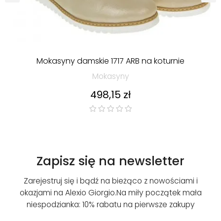
‹
›
Mokasyny damskie 1717 ARB na koturnie
Mokasyny
Cena
498,15 zł
Zapisz się na newsletter
Zarejestruj się i bądź na bieżąco z nowościami i
okazjami na Alexio Giorgio.
Na miły początek mała
niespodzianka: 10% rabatu na pierwsze zakupy