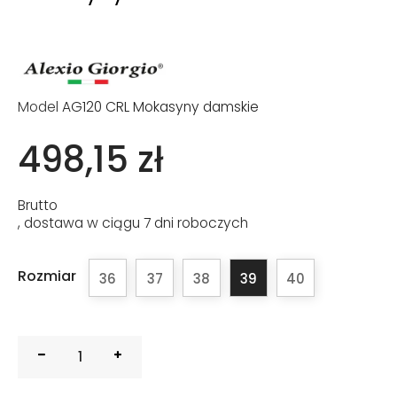
Model
AG120 CRL Mokasyny damskie
498,15 zł
Brutto
, dostawa w ciągu 7 dni roboczych
Rozmiar
36
37
38
39
40