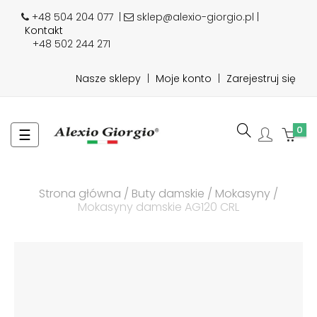
+48 504 204 077
|
sklep@alexio-giorgio.pl |
Kontakt
+48 502 244 271
Nasze sklepy
|
Moje konto
|
Zarejestruj się
0
Toggle
☰
navigation
Strona główna
Buty damskie
Mokasyny
Mokasyny damskie AG120 CRL