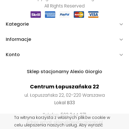
All Rights Reserved
Kategorie

Informacje

Konto

Sklep stacjonarny Alexio Giorgio
Centrum Łopuszańska 22
ul. Łopuszańska 22, 02-220 Warszawa
Lokal B33
Telefon:
502 244 271
Ta witryna korzysta z własnych plików cookie w
Adres email: sklep@alexio-giorgio.pl
celu ulepszenia naszych usług. Aby wyrazić