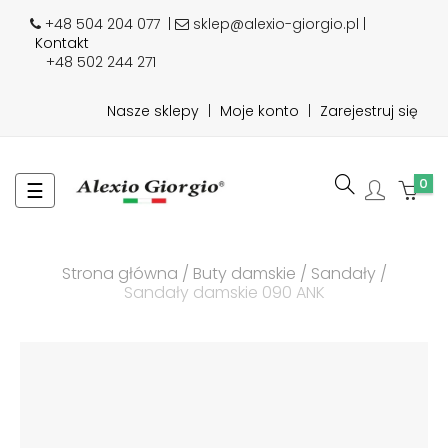
+48 504 204 077
|
sklep@alexio-giorgio.pl |
Kontakt
+48 502 244 271
Nasze sklepy
|
Moje konto
|
Zarejestruj się
0
Toggle
☰
navigation
Strona główna
Buty damskie
Sandały
Sandały damskie 090 ANK