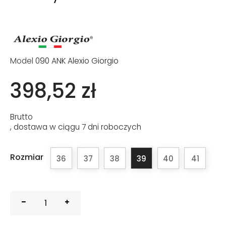
Model
090 ANK Alexio Giorgio
398,52 zł
Brutto
, dostawa w ciągu 7 dni roboczych
Rozmiar
36
37
38
39
40
41