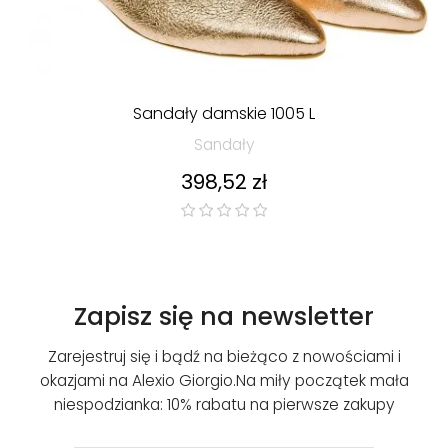
‹
›
Sandały damskie 1005 L
Sandały
Cena
398,52 zł
Zapisz się na newsletter
Zarejestruj się i bądź na bieżąco z nowościami i
okazjami na Alexio Giorgio.
Na miły początek mała
niespodzianka: 10% rabatu na pierwsze zakupy