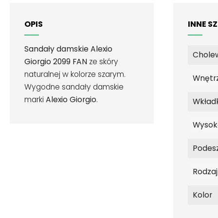
OPIS
INNE S
Sandały damskie Alexio
Chole
Giorgio
2099 FAN
ze skóry
naturalnej w kolorze szarym.
Wnętr
Wygodne sandały damskie
marki
Alexio Giorgio
.
Wkład
Wysok
Podes
Rodza
Kolor