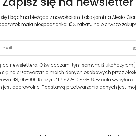
Zapisz się na newsletter
j się i bądź na bieżąco z nowościami i okazjami na Alexio Gior
początek mała niespodzianka: 10% rabatu na pierwsze zakup
ię do newslettera. Oświadczam, tym samym, iż ukończyłam(-
m się na przetwarzanie moich danych osobowych przez Alexio
lszowa 48, 05-090 Raszyn, NIP 522-112-73-16, w celu wysyłania
 jest dobrowolne. Podstawą przetwarzania danych jest moj