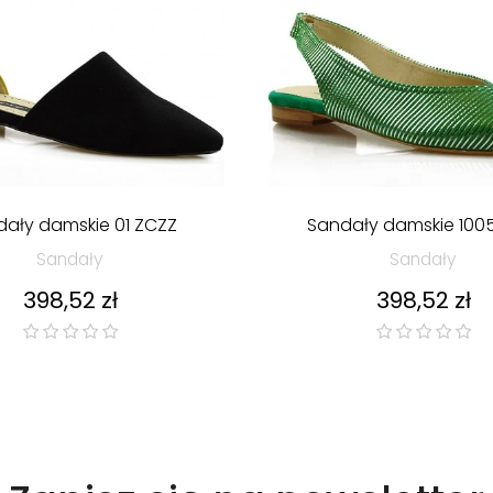
ały damskie 01 ZCZZ
Sandały damskie 1005
Sandały
Sandały
Cena
Cena
398,52 zł
398,52 zł