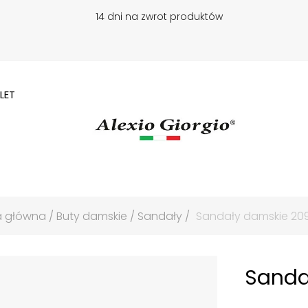
14 dni na zwrot produktów
LET
a główna
Buty damskie
Sandały
Sandały damskie 20
Sanda