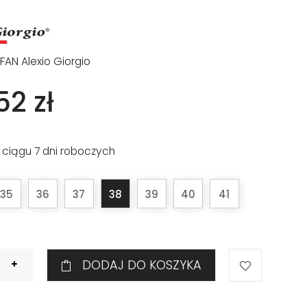
FAN Alexio Giorgio
52 zł
 ciągu 7 dni roboczych
35
36
37
38
39
40
41
DODAJ DO KOSZYKA