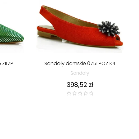
 ZILZP
Sandały damskie 0751 POZ K4
Sandały
Cena
398,52 zł