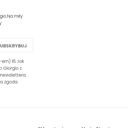
gio.
Na miły
y
SUBSKRYBUJ
em) 16. rok
 Giorgio z
 newslettera.
a zgoda.