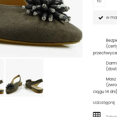
w ma
Bezpi
(cert
przechwyce
Darm
(dost
Masz 
(zwro
ciągu 14 dni
Udostępnij
Zobac