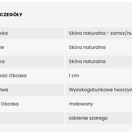
ZCZEGÓŁY
wka
Skóra naturalna - zamsz/n
ze
Skóra naturalna
ka
Skóra naturalna
ość Obcasa
1 cm
zwa
Wysokogatunkowe tworzy
j Obcasa
malowany
odcienie szarego