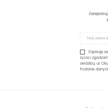
Zarejestru
Zapisuję s
życia i zgadza
siedzibą: ul. O
Podanie danych