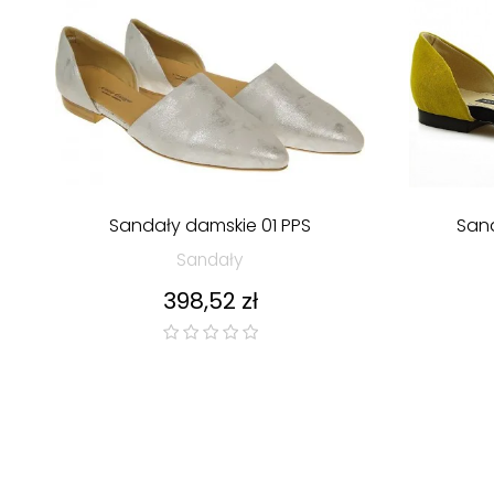
Sandały damskie 01 PPS
Sand
Sandały
Cena
398,52 zł