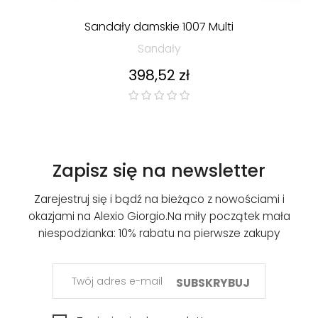
Sandały damskie 1007 Multi
Sandały
Cena
398,52 zł
Zapisz się na newsletter
Zarejestruj się i bądź na bieżąco z nowościami i
okazjami na Alexio Giorgio.
Na miły początek mała
niespodzianka: 10% rabatu na pierwsze zakupy
SUBSKRYBUJ