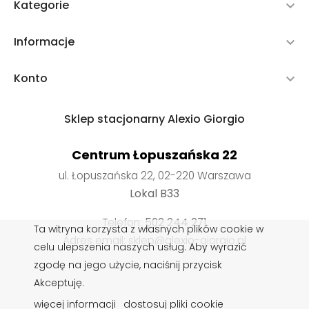
Kategorie

Informacje

Konto

Sklep stacjonarny Alexio Giorgio
Centrum Łopuszańska 22
ul. Łopuszańska 22, 02-220 Warszawa
Lokal B33
Telefon:
502 244 271
Ta witryna korzysta z własnych plików cookie w
Adres email: sklep@alexio-giorgio.pl
celu ulepszenia naszych usług. Aby wyrazić
zgodę na jego użycie, naciśnij przycisk
Akceptuję.
Wkładki do butów
,
Impregnaty do butów
,
Sznurowadła do
więcej informacji
dostosuj pliki cookie
butów
,
Pasty do butów
,
Czyszczenie obuwia
,