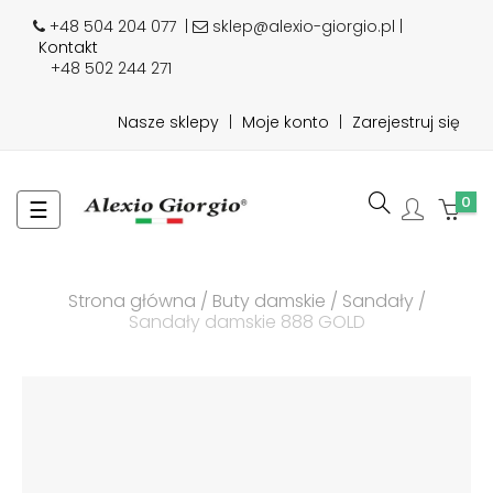
+48 504 204 077
|
sklep@alexio-giorgio.pl |
Kontakt
+48 502 244 271
Nasze sklepy
|
Moje konto
|
Zarejestruj się
0
Toggle
☰
navigation
Strona główna
Buty damskie
Sandały
Sandały damskie 888 GOLD