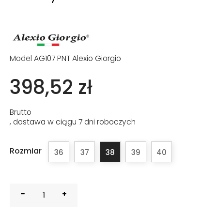
Model
AG107 PNT Alexio Giorgio
398,52 zł
Brutto
, dostawa w ciągu 7 dni roboczych
Rozmiar
36
37
38
39
40