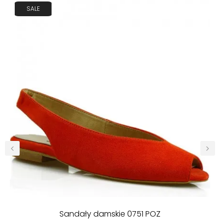
SALE
‹
›
Sandały damskie 0751 POZ