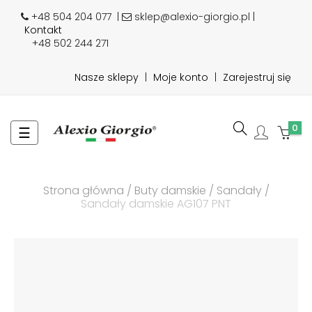
+48 504 204 077
|
sklep@alexio-giorgio.pl |
Kontakt
+48 502 244 271
Nasze sklepy
|
Moje konto
|
Zarejestruj się
0
Toggle
☰
navigation
Strona główna
Buty damskie
Sandały
Sandały damskie AG107 PNT