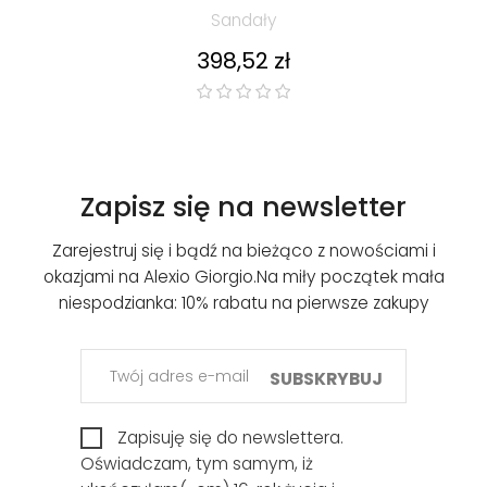
Sandały
Cena
398,52 zł
Zapisz się na newsletter
Zarejestruj się i bądź na bieżąco z nowościami i
okazjami na Alexio Giorgio.
Na miły początek mała
niespodzianka: 10% rabatu na pierwsze zakupy
SUBSKRYBUJ
Zapisuję się do newslettera.
Oświadczam, tym samym, iż