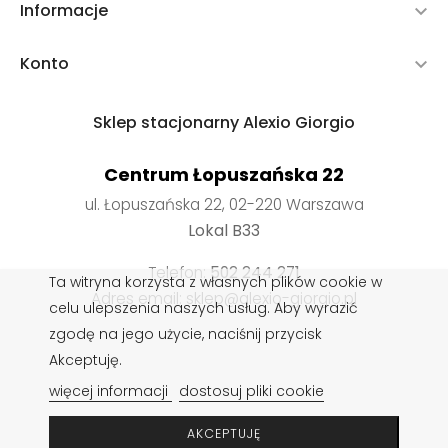
Informacje

Konto

Sklep stacjonarny Alexio Giorgio
Centrum Łopuszańska 22
ul. Łopuszańska 22, 02-220 Warszawa
Lokal B33
Telefon:
502 244 271
Ta witryna korzysta z własnych plików cookie w
Adres email: sklep@alexio-giorgio.pl
celu ulepszenia naszych usług. Aby wyrazić
zgodę na jego użycie, naciśnij przycisk
Akceptuję.
Wkładki do butów
,
Impregnaty do butów
,
Sznurowadła do
więcej informacji
dostosuj pliki cookie
butów
,
Pasty do butów
,
Czyszczenie obuwia
,
Rzeczoznawca obuwia
,
Pielęgnacja obuwia
AKCEPTUJĘ