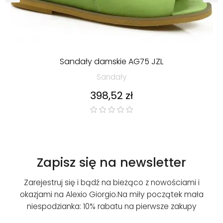
‹
›
Sandały damskie AG75 JZL
Sandały
Cena
398,52 zł
Zapisz się na newsletter
Zarejestruj się i bądź na bieżąco z nowościami i
okazjami na Alexio Giorgio.
Na miły początek mała
niespodzianka: 10% rabatu na pierwsze zakupy