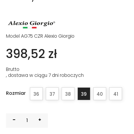
Model
AG75 CZR Alexio Giorgio
398,52 zł
Brutto
, dostawa w ciągu 7 dni roboczych
Rozmiar
36
37
38
39
40
41