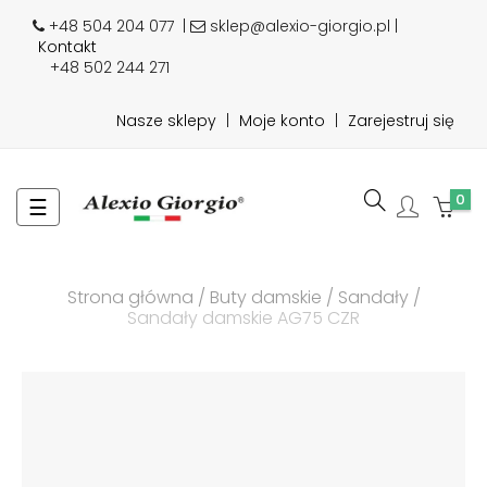
+48 504 204 077
|
sklep@alexio-giorgio.pl |
Kontakt
+48 502 244 271
Nasze sklepy
|
Moje konto
|
Zarejestruj się
0
Toggle
☰
navigation
Strona główna
Buty damskie
Sandały
Sandały damskie AG75 CZR