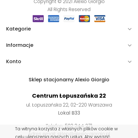
Copyright © 2021 Alexio Giorgio
All Rights Reserved
Kategorie

Informacje

Konto

Sklep stacjonarny Alexio Giorgio
Centrum Łopuszańska 22
ul. Łopuszańska 22, 02-220 Warszawa
Lokal B33
Telefon:
502 244 271
Ta witryna korzysta z własnych plików cookie w
Adres email: sklep@alexio-giorgio.pl
celu ulepszenia naszych usług. Aby wyrazić