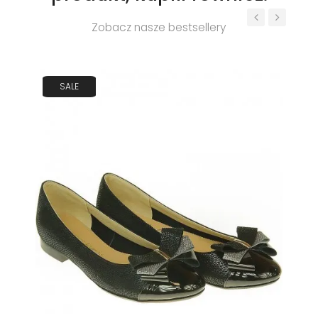
Zobacz nasze bestsellery
‹
›
SALE