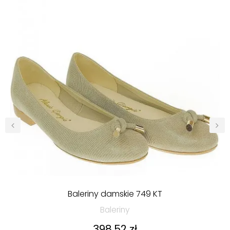
‹
›
Baleriny damskie 749 KT
Baleriny
Cena
398,52 zł