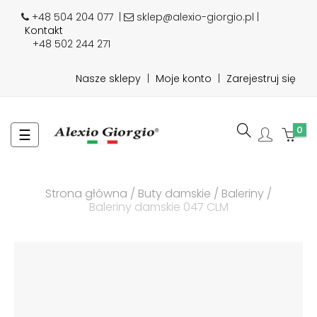
+48 504 204 077
|
sklep@alexio-giorgio.pl |
Kontakt
+48 502 244 271
Nasze sklepy
|
Moje konto
|
Zarejestruj się
0
Toggle
☰
navigation
Strona główna
Buty damskie
Baleriny
Baleriny damskie 047 CLM