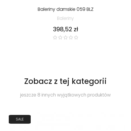
Baleriny damskie 059 BLZ
Baleriny
Cena
398,52 zł
Zobacz z tej kategorii
jeszcze 8 innych wyjątkowych produktów
SALE