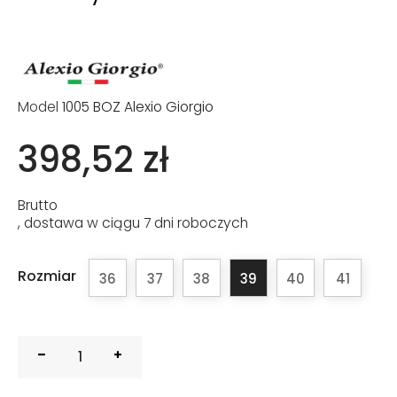
Model
1005 BOZ Alexio Giorgio
398,52 zł
Brutto
, dostawa w ciągu 7 dni roboczych
Rozmiar
36
37
38
39
40
41