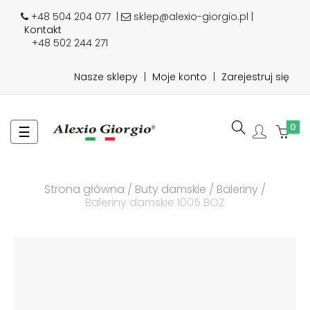
+48 504 204 077
|
sklep@alexio-giorgio.pl |
Kontakt
+48 502 244 271
Nasze sklepy
|
Moje konto
|
Zarejestruj się
0
Toggle
☰
navigation
Strona główna
Buty damskie
Baleriny
Baleriny damskie 1005 BOZ