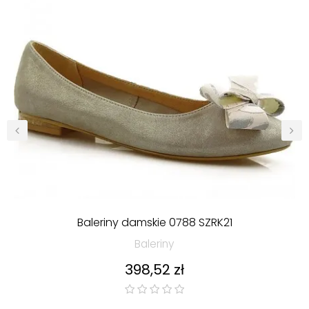
‹
›
Baleriny damskie 0788 SZRK21
Baleriny
Cena
398,52 zł