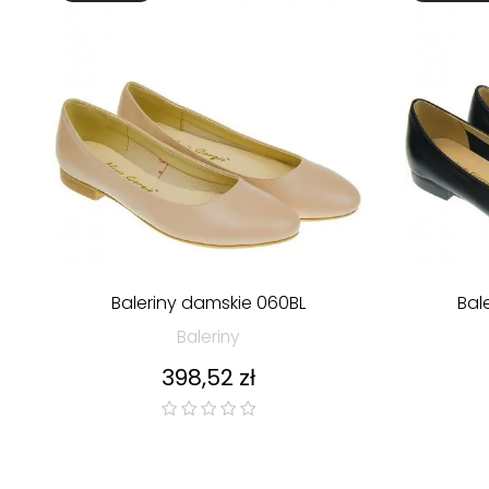
Baleriny damskie 060BL
Bal
Baleriny
Cena
398,52 zł