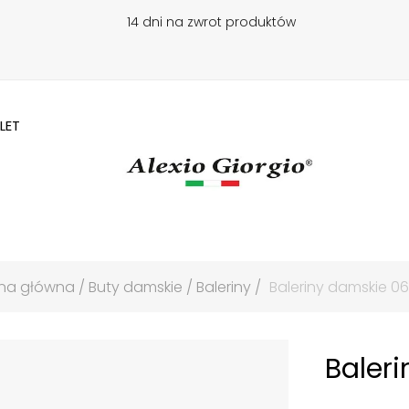
14 dni na zwrot produktów
LET
ona główna
Buty damskie
Baleriny
Baleriny damskie 06
Baler