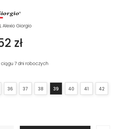
L Alexio Giorgio
52 zł
 ciągu 7 dni roboczych
36
37
38
39
40
41
42