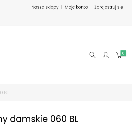
Nasze sklepy
|
Moje konto
|
Zarejestruj się
0
0 BL
iny damskie 060 BL