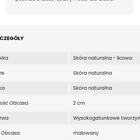
ZCZEGÓŁY
wka
Skóra naturalna - licowa
ze
Skóra naturalna
ka
Skóra naturalna
ość Obcasa
2 cm
zwa
Wysokogatunkowe tworzy
j Obcasa
malowany