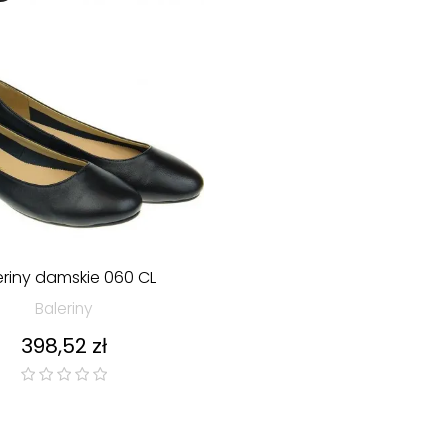
eriny damskie 060 CL
Baleriny
Cena
398,52 zł