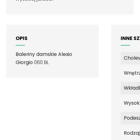
OPIS
INNE S
Baleriny damskie Alexio
Chole
Giorgio
060 BL
Wnętr
Wkład
Wysok
Podes
Rodza