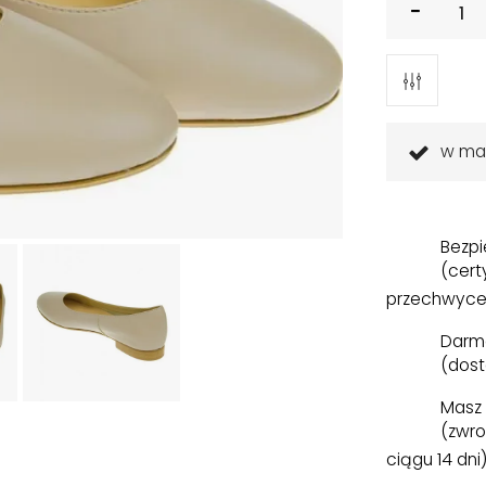
w ma
Bezpi
(cert
przechwyce
Darm
(dost
Masz 
(zwro
ciągu 14 dni