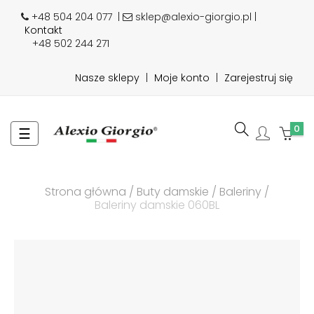
+48 504 204 077
|
sklep@alexio-giorgio.pl |
Kontakt
+48 502 244 271
Nasze sklepy
|
Moje konto
|
Zarejestruj się
0
Toggle
☰
navigation
Strona główna
Buty damskie
Baleriny
Baleriny damskie 060BL