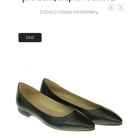
Zobacz nasze bestsellery
‹
›
SALE