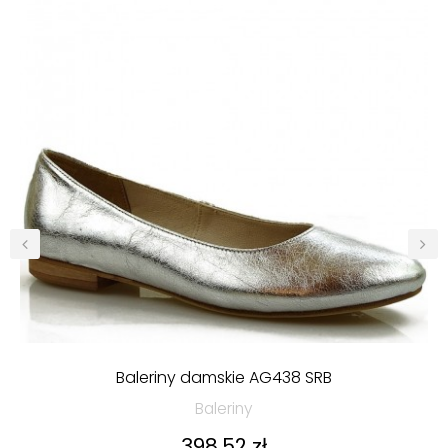
‹
›
Baleriny damskie AG438 SRB
Baleriny
Cena
398,52 zł