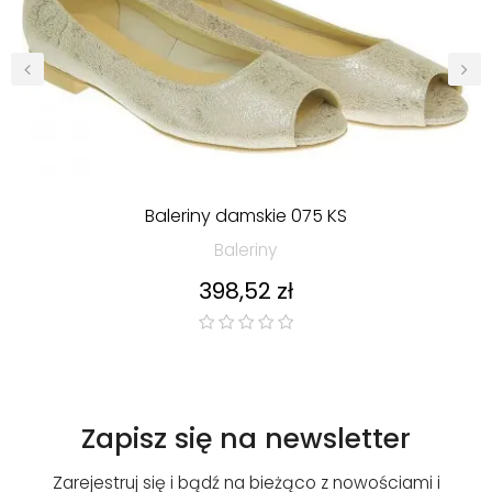
‹
›
Baleriny damskie 075 KS
Baleriny
Cena
398,52 zł
Zapisz się na newsletter
Zarejestruj się i bądź na bieżąco z nowościami i