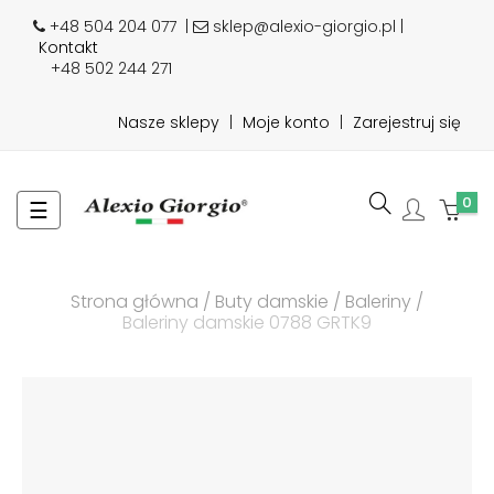
+48 504 204 077
|
sklep@alexio-giorgio.pl |
Kontakt
+48 502 244 271
Nasze sklepy
|
Moje konto
|
Zarejestruj się
0
Toggle
☰
navigation
Strona główna
Buty damskie
Baleriny
Baleriny damskie 0788 GRTK9