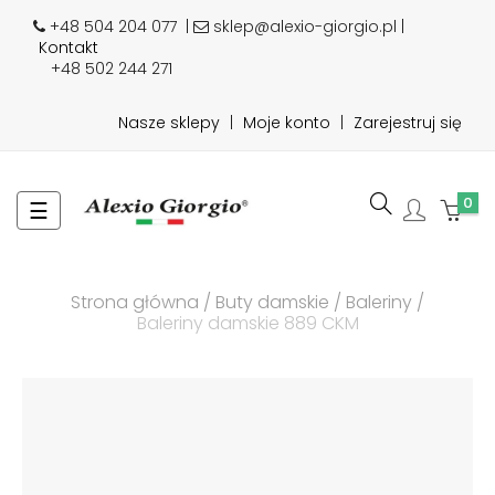
+48 504 204 077
|
sklep@alexio-giorgio.pl |
Kontakt
+48 502 244 271
Nasze sklepy
|
Moje konto
|
Zarejestruj się
0
Toggle
☰
navigation
Strona główna
Buty damskie
Baleriny
Baleriny damskie 889 CKM