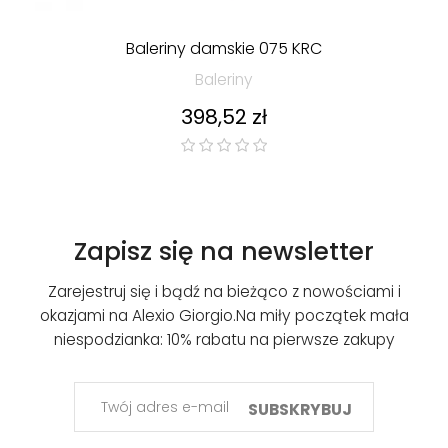
Baleriny damskie 075 KRC
Baleriny
Cena
398,52 zł
Zapisz się na newsletter
Zarejestruj się i bądź na bieżąco z nowościami i
okazjami na Alexio Giorgio.
Na miły początek mała
niespodzianka: 10% rabatu na pierwsze zakupy
SUBSKRYBUJ