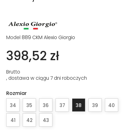
Model
889 CKM Alexio Giorgio
398,52 zł
Brutto
, dostawa w ciągu 7 dni roboczych
Rozmiar
34
35
36
37
38
39
40
41
42
43