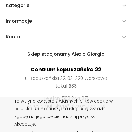
Kategorie

Informacje

Konto

Sklep stacjonarny Alexio Giorgio
Centrum Łopuszańska 22
ul. Łopuszańska 22, 02-220 Warszawa
Lokal B33
Telefon:
502 244 271
Ta witryna korzysta z własnych plików cookie w
Adres email: sklep@alexio-giorgio.pl
celu ulepszenia naszych usług. Aby wyrazić
zgodę na jego użycie, naciśnij przycisk
Akceptuję.
Wkładki do butów
,
Impregnaty do butów
,
Sznurowadła do