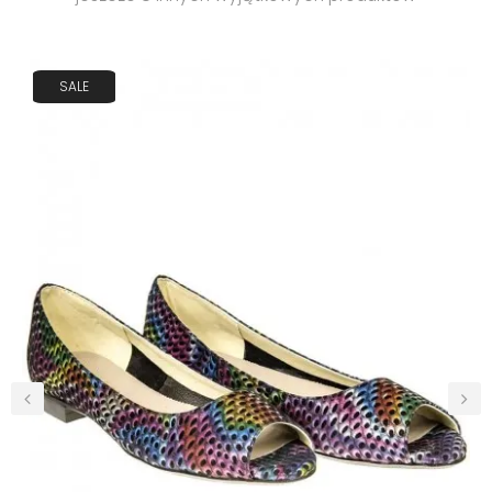
SALE
‹
›