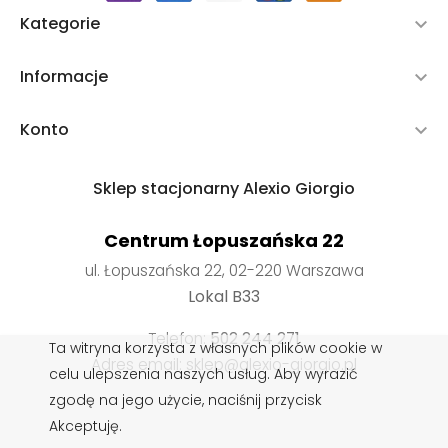
Kategorie

Informacje

Konto

Sklep stacjonarny Alexio Giorgio
Centrum Łopuszańska 22
ul. Łopuszańska 22, 02-220 Warszawa
Lokal B33
Telefon:
502 244 271
Ta witryna korzysta z własnych plików cookie w
Adres email: sklep@alexio-giorgio.pl
celu ulepszenia naszych usług. Aby wyrazić
zgodę na jego użycie, naciśnij przycisk
Akceptuję.
Wkładki do butów
,
Impregnaty do butów
,
Sznurowadła do