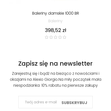
Baleriny damskie 1000 BR
Baleriny
Cena
398,52 zł
Zapisz się na newsletter
Zarejestruj się i bądź na bieżąco z nowościami i
okazjami na Alexio Giorgio.
Na miły początek mała
niespodzianka: 10% rabatu na pierwsze zakupy
SUBSKRYBUJ