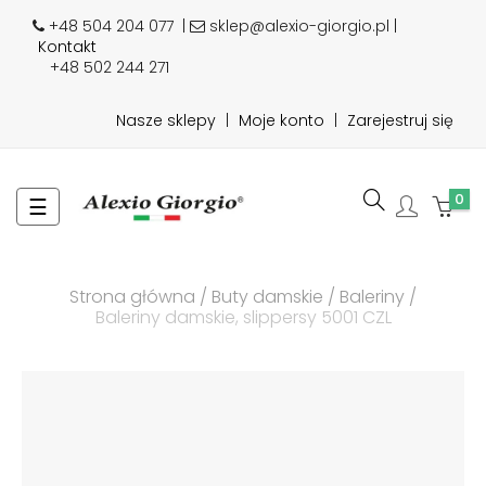
+48 504 204 077
|
sklep@alexio-giorgio.pl |
Kontakt
+48 502 244 271
Nasze sklepy
|
Moje konto
|
Zarejestruj się
0
Toggle
☰
navigation
Strona główna
Buty damskie
Baleriny
Baleriny damskie, slippersy 5001 CZL