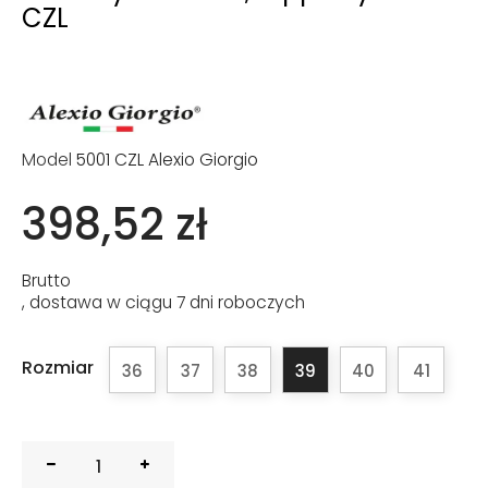
CZL
Model
5001 CZL Alexio Giorgio
398,52 zł
Brutto
, dostawa w ciągu 7 dni roboczych
Rozmiar
36
37
38
39
40
41