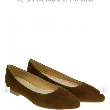
jeszcze 8 innych wyjątkowych produktów
‹
›