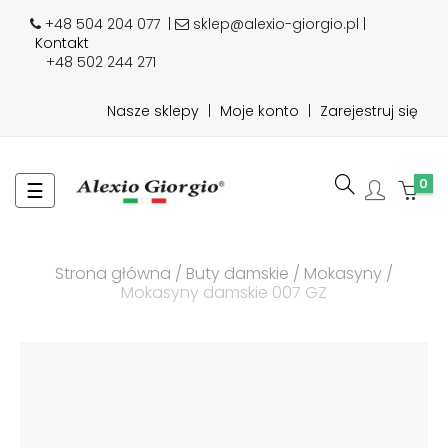
+48 504 204 077
|
sklep@alexio-giorgio.pl |
Kontakt
+48 502 244 271
Nasze sklepy
|
Moje konto
|
Zarejestruj się
0
Toggle
☰
navigation
Strona główna
Buty damskie
Mokasyny
Mokasyny damskie 007 GZ