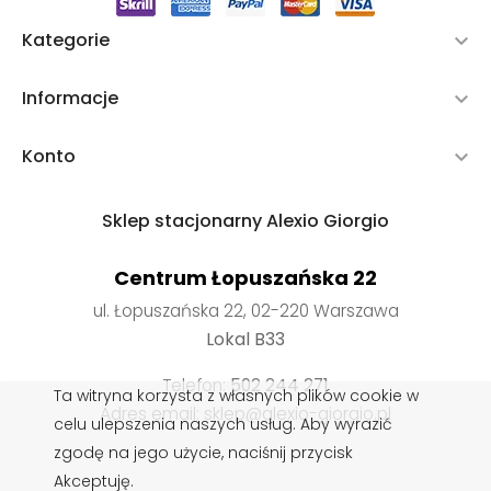
Kategorie

Informacje

Konto

Sklep stacjonarny Alexio Giorgio
Centrum Łopuszańska 22
ul. Łopuszańska 22, 02-220 Warszawa
Lokal B33
Telefon:
502 244 271
Ta witryna korzysta z własnych plików cookie w
Adres email: sklep@alexio-giorgio.pl
celu ulepszenia naszych usług. Aby wyrazić
zgodę na jego użycie, naciśnij przycisk
Akceptuję.