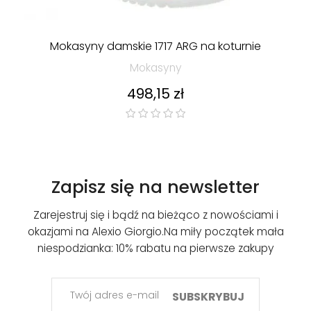
Mokasyny damskie 1717 ARG na koturnie
Mokasyny
Cena
498,15 zł
Zapisz się na newsletter
Zarejestruj się i bądź na bieżąco z nowościami i
okazjami na Alexio Giorgio.
Na miły początek mała
niespodzianka: 10% rabatu na pierwsze zakupy
SUBSKRYBUJ