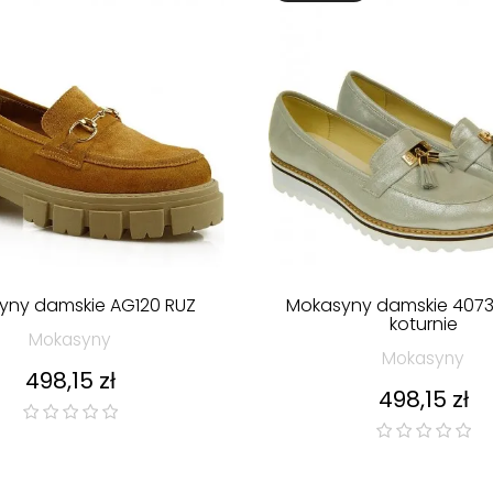
yny damskie AG120 RUZ
Mokasyny damskie 4073
koturnie
Mokasyny
Mokasyny
Cena
498,15 zł
Cena
498,15 zł