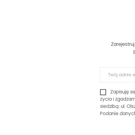
Zarejestru
Zapisuję s
życia i zgadza
siedzibą: ul. O
Podanie danych