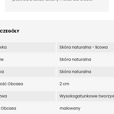
ZCZEGÓŁY
wka
Skóra naturalna - licowa
ze
Skóra naturalna
ka
Skóra naturalna
ość Obcasa
2 cm
zwa
Wysokogatunkowe tworzy
j Obcasa
malowany