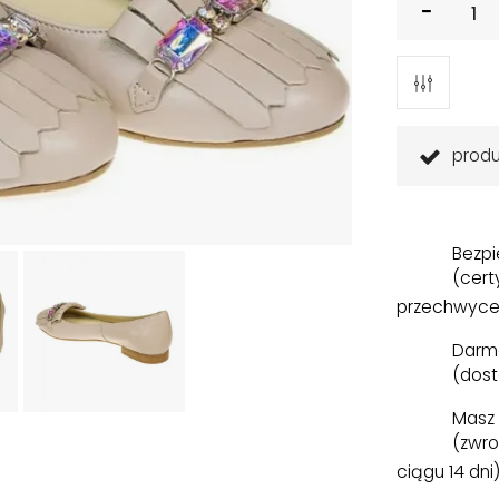
prod
Bezpi
(cert
przechwyce
Darm
(dost
Masz 
(zwro
ciągu 14 dni