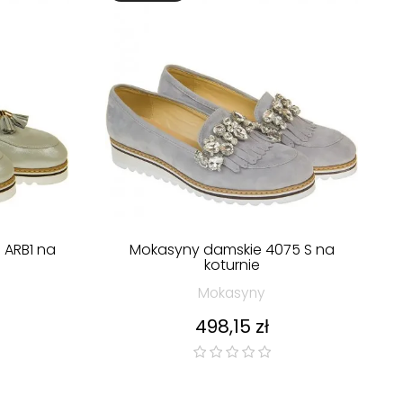
 ARB1 na
Mokasyny damskie 4075 S na
koturnie
Mokasyny
Cena
498,15 zł