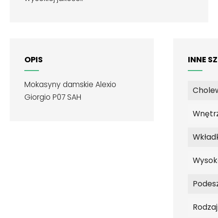
OPIS
INNE S
Mokasyny damskie Alexio
Chole
Giorgio P07 SAH
Wnętr
Wkład
Wysok
Podes
Rodza