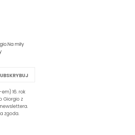
gio.
Na miły
y
SUBSKRYBUJ
em) 16. rok
 Giorgio z
 newslettera.
a zgoda.