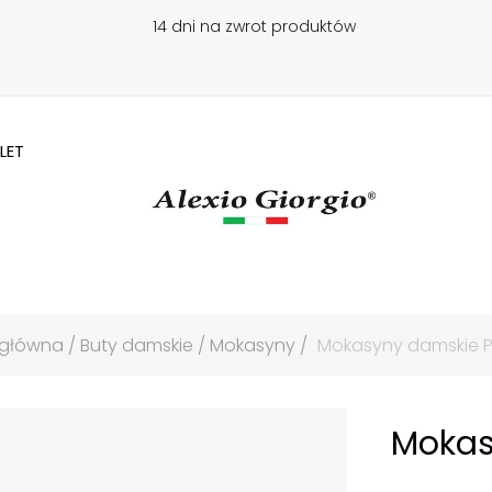
14 dni na zwrot produktów
LET
 główna
Buty damskie
Mokasyny
Mokasyny damskie P
Mokas