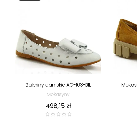
Baleriny damskie AG-103-BIL
Mokas
Mokasyny
Cena
498,15 zł