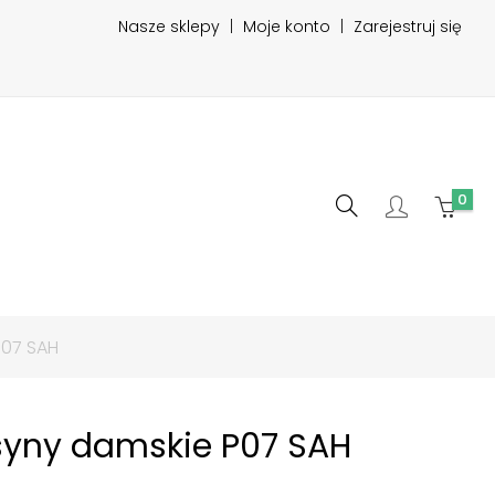
Nasze sklepy
|
Moje konto
|
Zarejestruj się
0
07 SAH
yny damskie P07 SAH