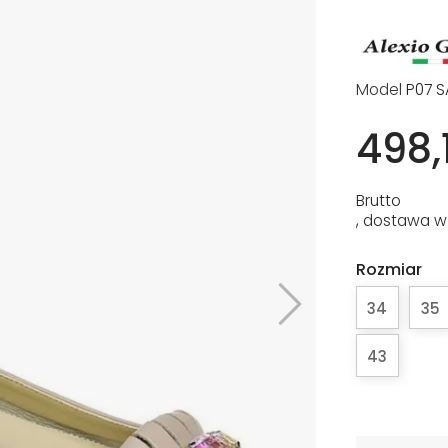
Model
P07 S
498,1
Brutto
, dostawa w
Rozmiar
34
35
43