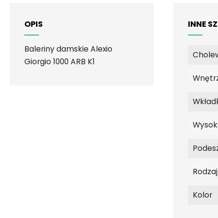
OPIS
INNE S
Baleriny damskie Alexio
Chole
Giorgio
1000 ARB K1
Wnętr
Wkład
Wysok
Podes
Rodza
Kolor