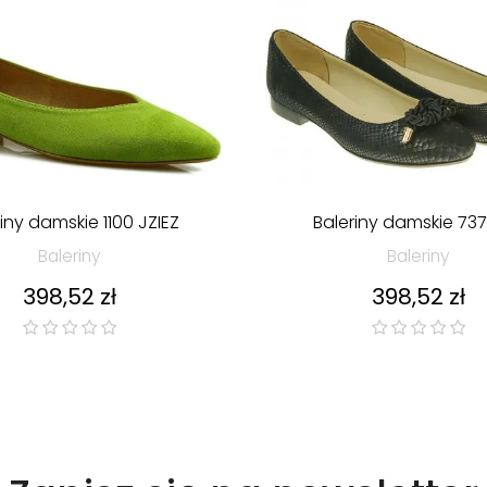
iny damskie 1100 JZIEZ
Baleriny damskie 73
Baleriny
Baleriny
Cena
Cena
398,52 zł
398,52 zł