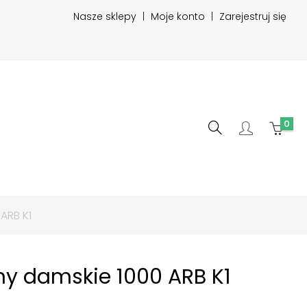
Nasze sklepy
|
Moje konto
|
Zarejestruj się
0
ARB K1
ny damskie 1000 ARB K1