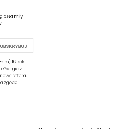
gio.
Na miły
y
SUBSKRYBUJ
em) 16. rok
 Giorgio z
 newslettera.
a zgoda.