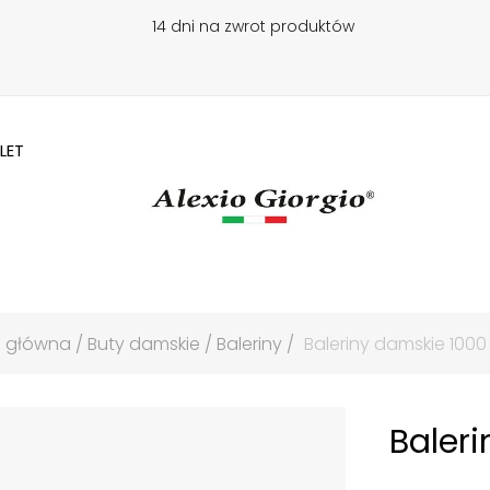
14 dni na zwrot produktów
LET
a główna
Buty damskie
Baleriny
Baleriny damskie 1000 
Baleri