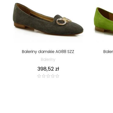
Baleriny damskie AG88 SZZ
Baler
Baleriny
Cena
398,52 zł