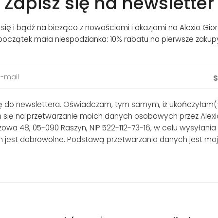
Zapisz się na newsletter
j się i bądź na bieżąco z nowościami i okazjami na Alexio Gior
początek mała niespodzianka: 10% rabatu na pierwsze zakup
ię do newslettera. Oświadczam, tym samym, iż ukończyłam(-
m się na przetwarzanie moich danych osobowych przez Alexio
lszowa 48, 05-090 Raszyn, NIP 522-112-73-16, w celu wysyłania
 jest dobrowolne. Podstawą przetwarzania danych jest moj