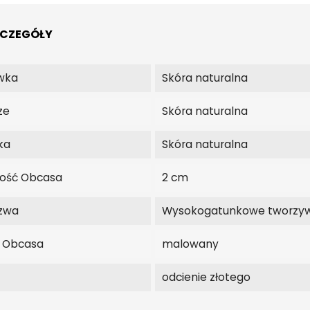
ZCZEGÓŁY
wka
Skóra naturalna
ze
Skóra naturalna
ka
Skóra naturalna
ość Obcasa
2 cm
zwa
Wysokogatunkowe tworzy
j Obcasa
malowany
odcienie złotego