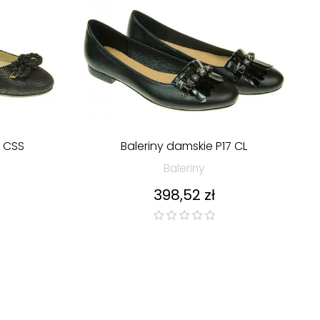
7 CSS
Baleriny damskie P17 CL
Baleriny
Cena
398,52 zł