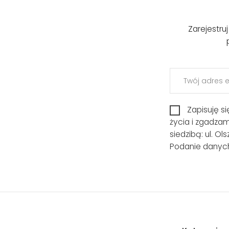
Zarejestru
Zapisuję s
życia i zgadza
siedzibą: ul. O
Podanie danych