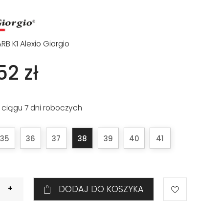
ARB K1 Alexio Giorgio
52 zł
 ciągu 7 dni roboczych
35
36
37
38
39
40
41
DODAJ DO KOSZYKA