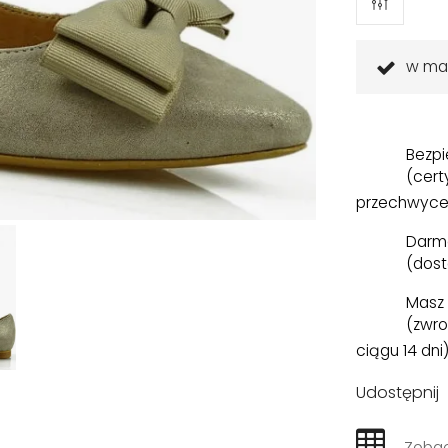
w ma
Bezpi
(cert
przechwyce
Darm
(dost
Masz 
(zwro
ciągu 14 dni
Udostępnij
Zobac